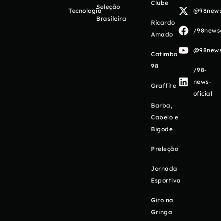
Clube
Seleção
Tecnologia
@98newso
Brasileira
Ricardo
/98newso
Amado
@98newso
Catimba
98
/98-
news-
Graffite
oficial
Barba,
Cabelo e
Bigode
Preleção
Jornada
Esportiva
Giro na
Gringa