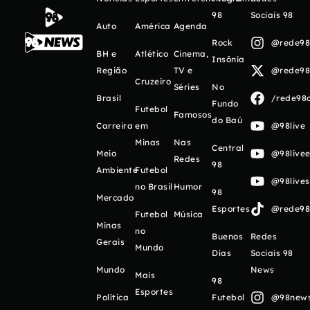
98
Sociais 98
Auto
América
Agenda
Rock
@rede98o
BH e
Atlético
Cinema,
Insônia
Região
TV e
@rede98o
Cruzeiro
Séries
No
Brasil
/rede98o
Fundo
Futebol
Famosos
do Baú
Carreira
em
@98live
Minas
Nas
Central
Meio
@98livee
Redes
98
Ambiente
Futebol
@98live
no Brasil
Humor
98
Mercado
Esportes
@rede98o
Futebol
Música
Minas
no
Buenos
Redes
Gerais
Mundo
Días
Sociais 98
Mundo
News
Mais
98
Esportes
Política
Futebol
@98newso