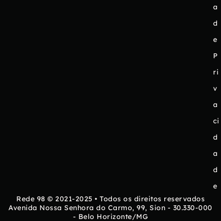
a
d
e
P
ri
v
a
ci
d
a
d
e
Rede 98 © 2021-2025 • Todos os direitos reservados
Avenida Nossa Senhora do Carmo, 99, Sion - 30.330-000
- Belo Horizonte/MG