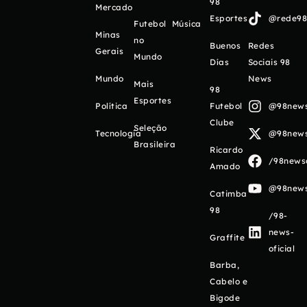
98
Mercado
Esportes
@rede98o
Futebol
Música
Minas
no
Buenos
Redes
Gerais
Mundo
Días
Sociais 98
Mundo
News
Mais
98
Esportes
Política
Futebol
@98newso
Clube
Seleção
Tecnologia
@98newso
Brasileira
Ricardo
/98newso
Amado
@98newso
Catimba
98
/98-
news-
Graffite
oficial
Barba,
Cabelo e
Bigode