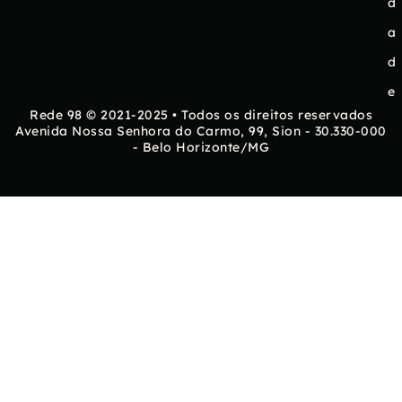
d
a
d
e
Rede 98 © 2021-2025 • Todos os direitos reservados
Avenida Nossa Senhora do Carmo, 99, Sion - 30.330-000
- Belo Horizonte/MG