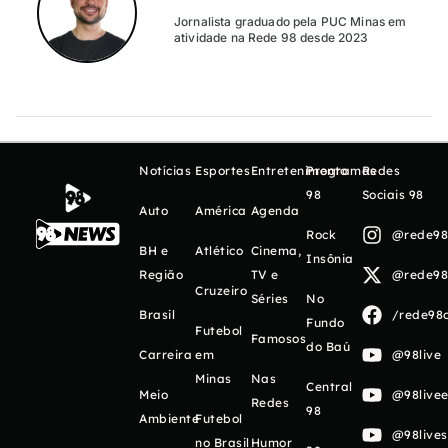
Jornalista graduado pela PUC Minas em
atividade na Rede 98 desde 2023
Notícias
Esportes
Entretenimento
Programas
Redes
98
Sociais 98
Auto
América
Agenda
Rock
@rede98o
BH e
Atlético
Cinema,
Insônia
Região
TV e
@rede98o
Cruzeiro
Séries
No
Brasil
/rede98o
Fundo
Futebol
Famosos
do Baú
Carreira
em
@98live
Minas
Nas
Central
Meio
@98livee
Redes
98
Ambiente
Futebol
@98live
no Brasil
Humor