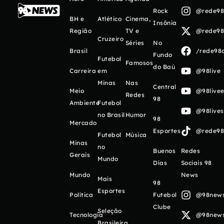
Rock
@rede98o
BH e
Atlético
Cinema,
Insônia
Região
TV e
@rede98o
Cruzeiro
Séries
No
Brasil
/rede98o
Fundo
Futebol
Famosos
do Baú
Carreira
em
@98live
Minas
Nas
Central
Meio
@98livee
Redes
98
Ambiente
Futebol
@98live
no Brasil
Humor
98
Mercado
Esportes
@rede98o
Futebol
Música
Minas
no
Buenos
Redes
Gerais
Mundo
Días
Sociais 98
Mundo
News
Mais
98
Esportes
Política
Futebol
@98newso
Clube
Seleção
Tecnologia
@98newso
Brasileira