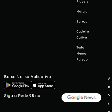
Players
Matula
Buteco
Cadeira
Cativa
Tudo
Menos
Futebol
Baixe Nosso Aplicativo
A
o
V
Siga a Rede 98 no
i
v