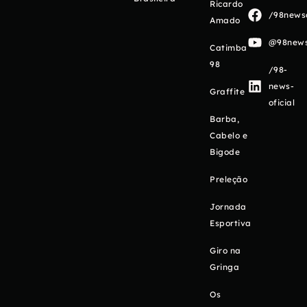
Ricardo
/98newso
Amado
@98newso
Catimba
98
/98-
news-
Graffite
oficial
Barba,
Cabelo e
Bigode
Preleção
Jornada
Esportiva
Giro na
Gringa
Os