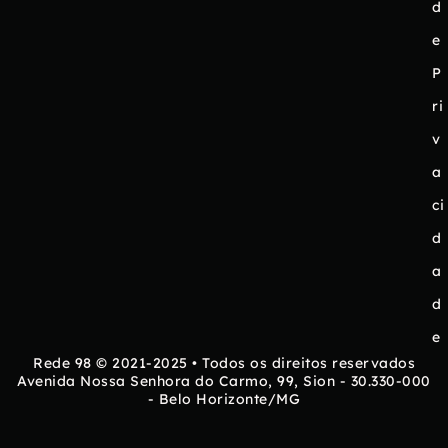
d
e
P
ri
v
a
ci
d
a
d
e
Rede 98 © 2021-2025 • Todos os direitos reservados
Avenida Nossa Senhora do Carmo, 99, Sion - 30.330-000
- Belo Horizonte/MG