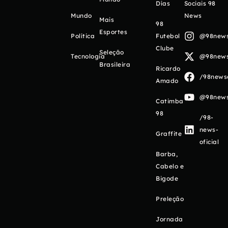
Días
Sociais 98
Mundo
News
Mais
98
Esportes
Política
Futebol
@98newso
Clube
Seleção
Tecnologia
@98newso
Brasileira
Ricardo
/98newso
Amado
@98newso
Catimba
98
/98-
news-
Graffite
oficial
Barba,
Cabelo e
Bigode
Preleção
Jornada