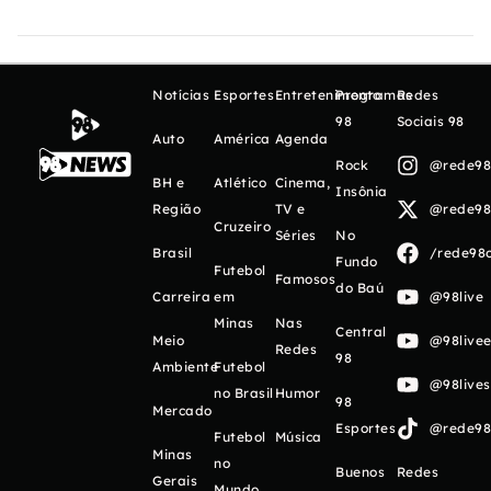
Notícias
Esportes
Entretenimento
Programas
Redes
98
Sociais 98
Auto
América
Agenda
Rock
@rede98o
BH e
Atlético
Cinema,
Insônia
Região
TV e
@rede98o
Cruzeiro
Séries
No
Brasil
/rede98o
Fundo
Futebol
Famosos
do Baú
Carreira
em
@98live
Minas
Nas
Central
Meio
@98livee
Redes
98
Ambiente
Futebol
@98live
no Brasil
Humor
98
Mercado
Esportes
@rede98o
Futebol
Música
Minas
no
Buenos
Redes
Gerais
Mundo