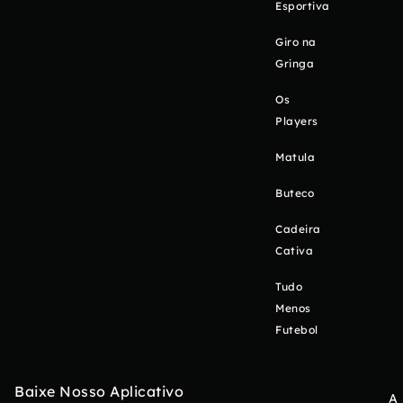
Esportiva
Giro na
Gringa
Os
Players
Matula
Buteco
Cadeira
Cativa
Tudo
Menos
Futebol
Baixe Nosso Aplicativo
A