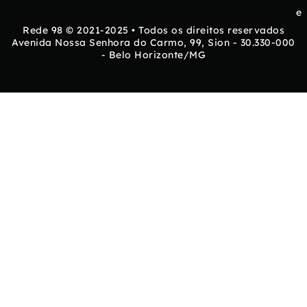
e
Rede 98 © 2021-2025 • Todos os direitos reservados
Avenida Nossa Senhora do Carmo, 99, Sion - 30.330-000
- Belo Horizonte/MG