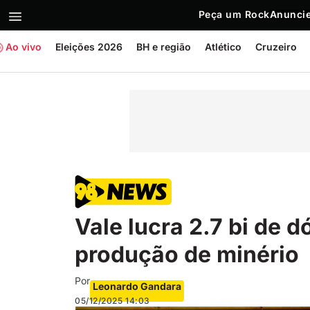
Peça um Rock
Anuncie
Ao vivo
Eleições 2026
BH e região
Atlético
Cruzeiro
Vale lucra 2.7 bi de d
produção de minério
Por
Leonardo Gandara
05/12/2025
14:03