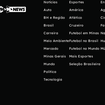
Notícias
Esportes
En
Auto
América
Ag
BH e Região
Atlético
Ci
Brasil
Cruzeiro
Fa
Carreira
Futebol em Minas
Na
Meio Ambiente
Futebol no Brasil
H
Mercado
Futebol no Mundo
Mú
Minas Gerais
Mais Esportes
Mundo
Seleção Brasileira
Política
Tecnologia