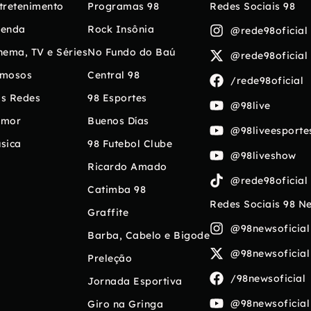
tretenimento
Programas 98
Redes Sociais 98
enda
Rock Insônia
@rede98oficial
nema, TV e Séries
No Fundo do Baú
@rede98oficial
mosos
Central 98
/rede98oficial
s Redes
98 Esportes
@98live
umor
Buenos Días
@98liveesporte
sica
98 Futebol Clube
@98liveshow
Ricardo Amado
@rede98oficial
Catimba 98
Redes Sociais 98 N
Graffite
@98newsoficial
Barba, Cabelo e Bigode
@98newsoficial
Preleção
/98newsoficial
Jornada Esportiva
@98newsoficial
Giro na Gringa