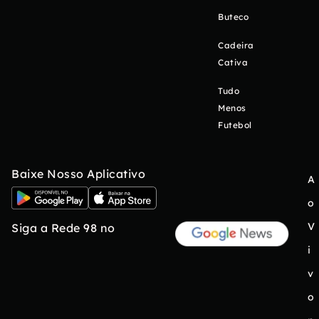
Buteco
Cadeira
Cativa
Tudo
Menos
Futebol
Baixe Nosso Aplicativo
A
o
V
Siga a Rede 98 no
i
v
o