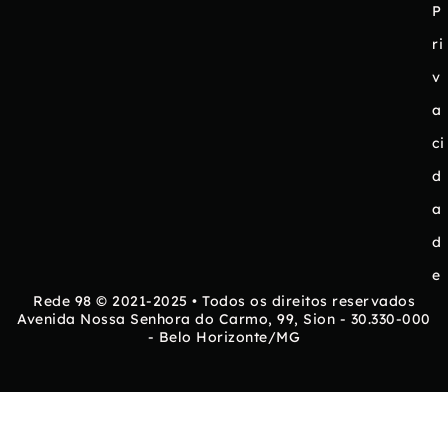
P
ri
v
a
ci
d
a
d
e
Rede 98 © 2021-2025 • Todos os direitos reservados
Avenida Nossa Senhora do Carmo, 99, Sion - 30.330-000
- Belo Horizonte/MG