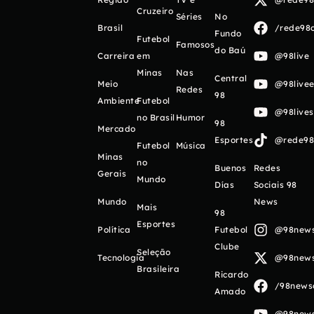
Cruzeiro
Séries
No
Brasil
/rede98o
Fundo
Futebol
Famosos
do Baú
Carreira
em
@98live
Minas
Nas
Central
Meio
@98livee
Redes
98
Ambiente
Futebol
@98live
no Brasil
Humor
98
Mercado
Esportes
@rede98o
Futebol
Música
Minas
no
Buenos
Redes
Gerais
Mundo
Días
Sociais 98
Mundo
News
Mais
98
Esportes
Política
Futebol
@98newso
Clube
Seleção
Tecnologia
@98newso
Brasileira
Ricardo
/98newso
Amado
@98newso