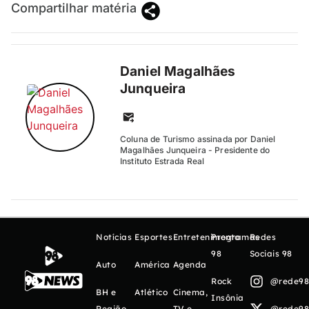
Compartilhar matéria
Daniel Magalhães
Junqueira
Coluna de Turismo assinada por Daniel
Magalhães Junqueira - Presidente do
Instituto Estrada Real
Notícias
Esportes
Entretenimento
Programas
Redes
98
Sociais 98
Auto
América
Agenda
Rock
@rede98o
BH e
Atlético
Cinema,
Insônia
Região
TV e
@rede98o