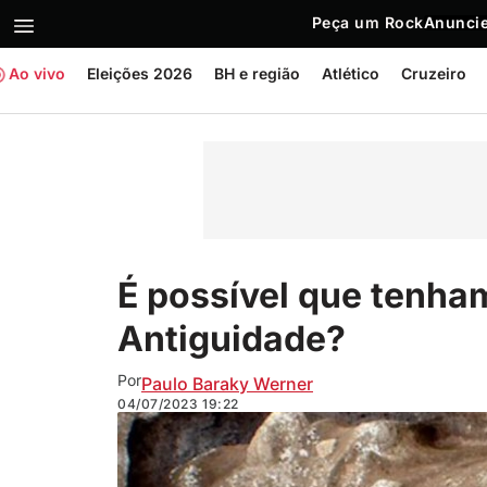
Peça um Rock
Anuncie
Ao vivo
Eleições 2026
BH e região
Atlético
Cruzeiro
É possível que tenham
Antiguidade?
Por
Paulo Baraky Werner
04/07/2023
19:22