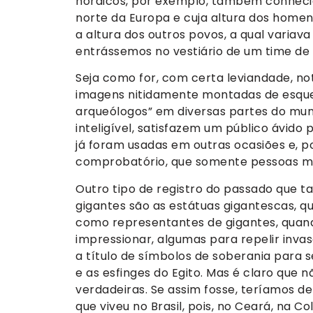
nórdicos, por exemplo, também conhecid
norte da Europa e cuja altura dos home
a altura dos outros povos, a qual variav
entrássemos no vestiário de um time de 
Seja como for, com certa leviandade, no
imagens nitidamente montadas de esqu
arqueólogos” em diversas partes do mu
inteligível, satisfazem um público ávid
já foram usadas em outras ocasiões e, 
comprobatório, que somente pessoas mui
Outro tipo de registro do passado que 
gigantes são as estátuas gigantescas, qu
como representantes de gigantes, quand
impressionar, algumas para repelir invas
a título de símbolos de soberania para 
e as esfinges do Egito. Mas é claro que
verdadeiras. Se assim fosse, teríamos 
que viveu no Brasil, pois, no Ceará, na 