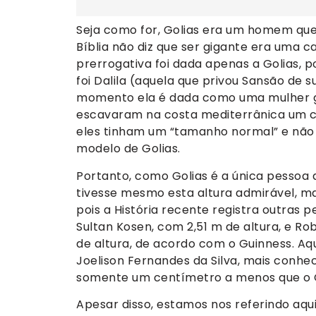
Seja como for, Golias era um homem qu
Bíblia não diz que ser gigante era uma ca
prerrogativa foi dada apenas a Golias, p
foi Dalila (aquela que privou Sansão de
momento ela é dada como uma mulher gi
escavaram na costa mediterrânica um ce
eles tinham um “tamanho normal” e não
modelo de Golias.
Portanto, como Golias é a única pessoa 
tivesse mesmo esta altura admirável, m
pois a História recente registra outras
Sultan Kosen, com 2,51 m de altura, e R
de altura, de acordo com o Guinness. Aq
Joelison Fernandes da Silva, mais conhec
somente um centímetro a menos que o Go
Apesar disso, estamos nos referindo aq