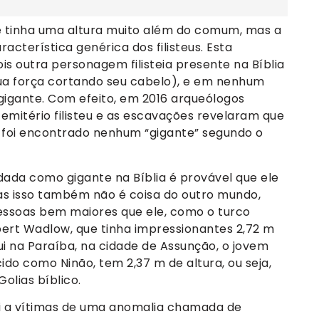
e tinha uma altura muito além do comum, mas a
racterística genérica dos filisteus. Esta
ois outra personagem filisteia presente na Bíblia
 sua força cortando seu cabelo), e em nenhum
gante. Com efeito, em 2016 arqueólogos
mitério filisteu e as escavações revelaram que
 foi encontrado nenhum “gigante” segundo o
dada como gigante na Bíblia é provável que ele
as isso também não é coisa do outro mundo,
 pessoas bem maiores que ele, como o turco
obert Wadlow, que tinha impressionantes 2,72 m
ui na Paraíba, na cidade de Assunção, o jovem
ido como Ninão, tem 2,37 m de altura, ou seja,
lias bíblico.
ui a vítimas de uma anomalia chamada de