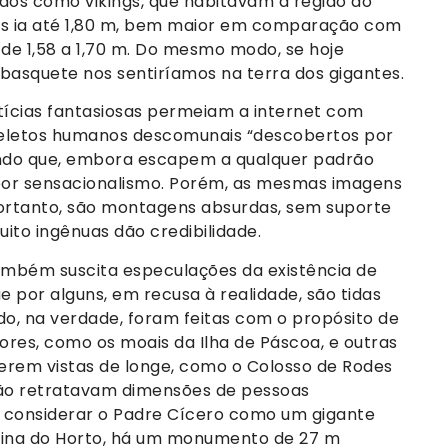
os como vikings, que habitavam a região ao
ns ia até 1,80 m, bem maior em comparação com
a de 1,58 a 1,70 m. Do mesmo modo, se hoje
basquete nos sentiríamos na terra dos gigantes.
tícias fantasiosas permeiam a internet com
eletos humanos descomunais “descobertos por
ndo que, embora escapem a qualquer padrão
o por sensacionalismo. Porém, as mesmas imagens
portanto, são montagens absurdas, sem suporte
to ingênuas dão credibilidade.
também suscita especulações da existência de
e por alguns, em recusa à realidade, são tidas
o, na verdade, foram feitas com o propósito de
ores, como os moais da Ilha de Páscoa, e outras
serem vistas de longe, como o Colosso de Rodes
 não retratavam dimensões de pessoas
de considerar o Padre Cícero como um gigante
Colina do Horto, há um monumento de 27 m