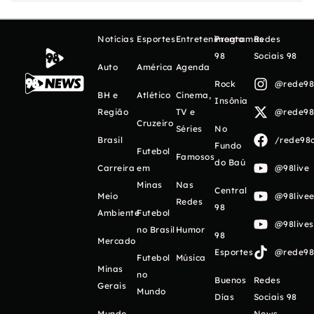
Notícias
Esportes
Entretenimento
Programas
Redes
98
Sociais 98
Auto
América
Agenda
Rock
@rede98o
BH e
Atlético
Cinema,
Insônia
Região
TV e
@rede98o
Cruzeiro
Séries
No
Brasil
/rede98o
Fundo
Futebol
Famosos
do Baú
Carreira
em
@98live
Minas
Nas
Central
Meio
@98livee
Redes
98
Ambiente
Futebol
@98live
no Brasil
Humor
98
Mercado
Esportes
@rede98o
Futebol
Música
Minas
no
Buenos
Redes
Gerais
Mundo
Días
Sociais 98
Mundo
News