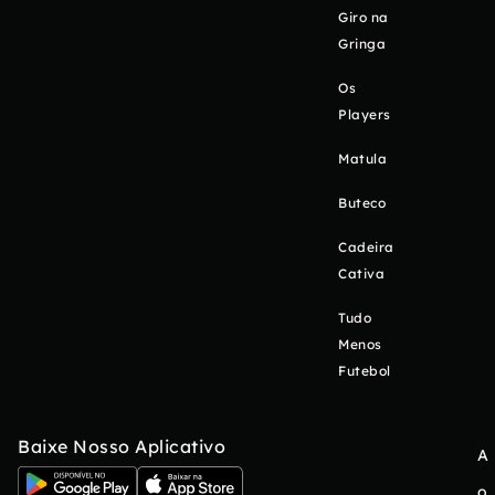
Giro na
Gringa
Os
Players
Matula
Buteco
Cadeira
Cativa
Tudo
Menos
Futebol
Baixe Nosso Aplicativo
A
o