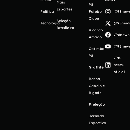
Mais
98
Esportes
Política
Futebol
@98newso
Clube
Seleção
Tecnologia
@98newso
Brasileira
Ricardo
/98newso
Amado
@98newso
Catimba
98
/98-
news-
Graffite
oficial
Barba,
Cabelo e
Bigode
Preleção
Jornada
Esportiva