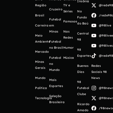
Insônia
Região
TV e
@rede98o
Cruzeiro
Séries
No
Brasil
/rede98o
Fundo
Futebol
Famosos
do Baú
Carreira
em
@98live
Minas
Nas
Central
Meio
@98livee
Redes
98
Ambiente
Futebol
@98live
no Brasil
Humor
98
Mercado
Esportes
@rede98o
Futebol
Música
Minas
no
Buenos
Redes
Gerais
Mundo
Días
Sociais 98
Mundo
News
Mais
98
Esportes
Política
Futebol
@98newso
Clube
Seleção
Tecnologia
@98newso
Brasileira
Ricardo
/98newso
Amado