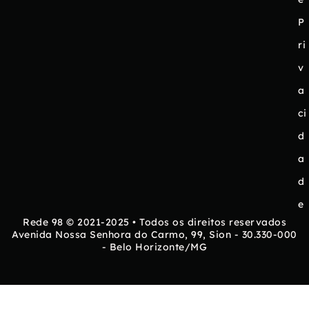
P
ri
v
a
ci
d
a
d
e
Rede 98 © 2021-2025 • Todos os direitos reservados
Avenida Nossa Senhora do Carmo, 99, Sion - 30.330-000
- Belo Horizonte/MG