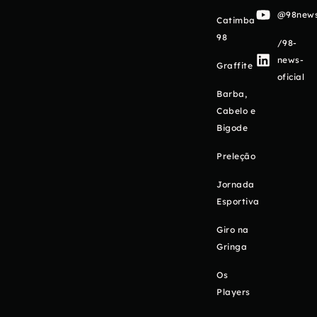
@98newso
Catimba
98
/98-
news-
Graffite
oficial
Barba,
Cabelo e
Bigode
Preleção
Jornada
Esportiva
Giro na
Gringa
Os
Players