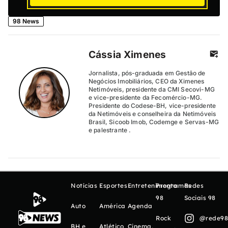
98 News
Cássia Ximenes
Jornalista, pós-graduada em Gestão de
Negócios Imobiliários, CEO da Ximenes
Netimóveis, presidente da CMI Secovi-MG
e vice-presidente da Fecomércio-MG.
Presidente do Codese-BH, vice-presidente
da Netimóveis e conselheira da Netimóveis
Brasil, Sicoob Imob, Codemge e Servas-MG
e palestrante .
Notícias
Esportes
Entretenimento
Programas
Redes
98
Sociais 98
Auto
América
Agenda
Rock
@rede98o
BH e
Atlético
Cinema,