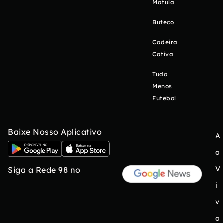
Matula
Buteco
Cadeira
Cativa
Tudo
Menos
Futebol
Baixe Nosso Aplicativo
A
o
V
Siga a Rede 98 no
i
v
o