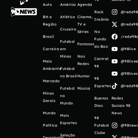
Auto
América
Agenda
Rock
@rede98o
BH e
Atlético
Cinema,
Insônia
Região
TV e
@rede98o
Cruzeiro
Séries
No
Brasil
/rede98o
Fundo
Futebol
Famosos
do Baú
Carreira
em
@98live
Minas
Nas
Central
Meio
@98livee
Redes
98
Ambiente
Futebol
@98live
no Brasil
Humor
98
Mercado
Esportes
@rede98o
Futebol
Música
Minas
no
Buenos
Redes
Gerais
Mundo
Días
Sociais 98
Mundo
News
Mais
98
Esportes
Política
Futebol
@98newso
Clube
Seleção
Tecnologia
@98newso