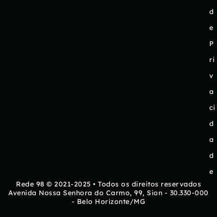
d
e
P
ri
v
a
ci
d
a
d
e
Rede 98 © 2021-2025 • Todos os direitos reservados
Avenida Nossa Senhora do Carmo, 99, Sion - 30.330-000
- Belo Horizonte/MG