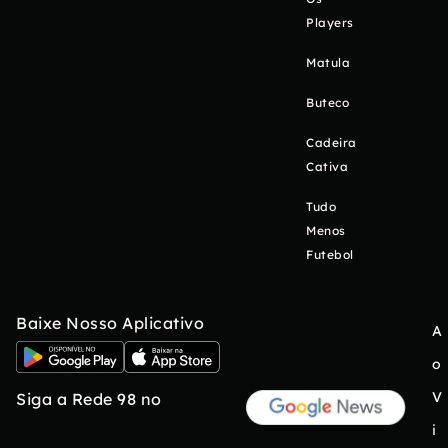
Players
Matula
Buteco
Cadeira
Cativa
Tudo
Menos
Futebol
Baixe Nosso Aplicativo
A
o
V
Siga a Rede 98 no
i