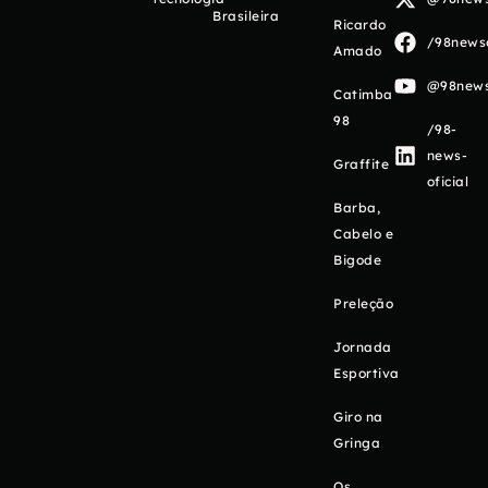
Brasileira
Ricardo
/98newso
Amado
@98newso
Catimba
98
/98-
news-
Graffite
oficial
Barba,
Cabelo e
Bigode
Preleção
Jornada
Esportiva
Giro na
Gringa
Os