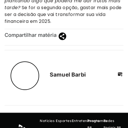
plantando algo que poderá me dar frutos mais
tarde?
Se for a segunda opção, gastar mais pode
ser a decisão que vai transformar sua vida
financeira em 2025.
Compartilhar matéria
Samuel Barbi
Notícias
Esportes
Entretenimento
Programas
Redes
98
Sociais 98