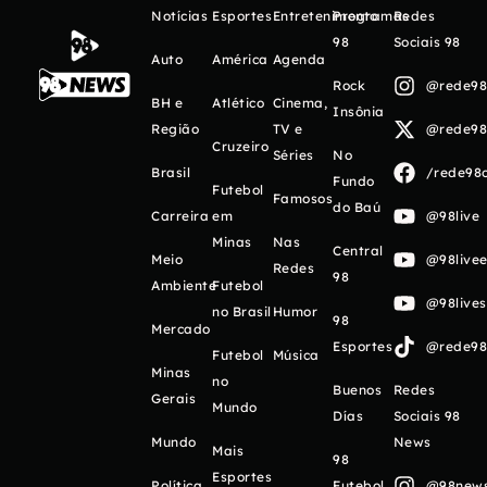
Notícias
Esportes
Entretenimento
Programas
Redes
98
Sociais 98
Auto
América
Agenda
Rock
@rede98o
BH e
Atlético
Cinema,
Insônia
Região
TV e
@rede98o
Cruzeiro
Séries
No
Brasil
/rede98o
Fundo
Futebol
Famosos
do Baú
Carreira
em
@98live
Minas
Nas
Central
Meio
@98livee
Redes
98
Ambiente
Futebol
@98live
no Brasil
Humor
98
Mercado
Esportes
@rede98o
Futebol
Música
Minas
no
Buenos
Redes
Gerais
Mundo
Días
Sociais 98
Mundo
News
Mais
98
Esportes
Política
Futebol
@98newso