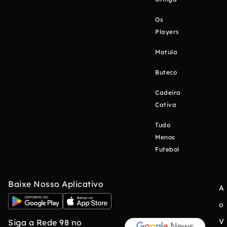
Os
Players
Matula
Buteco
Cadeira
Cativa
Tudo
Menos
Futebol
Baixe Nosso Aplicativo
A
o
V
Siga a Rede 98 no