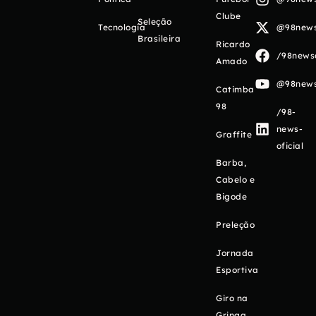
Clube
Seleção
Tecnologia
@98newso
Brasileira
Ricardo
/98newso
Amado
@98newso
Catimba
98
/98-
news-
Graffite
oficial
Barba,
Cabelo e
Bigode
Preleção
Jornada
Esportiva
Giro na
Gringa