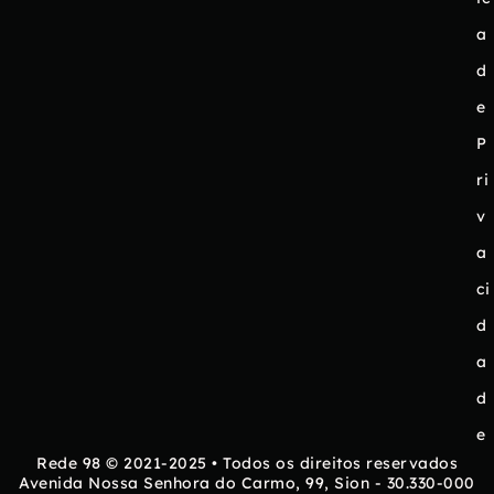
a
d
e
P
ri
v
a
ci
d
a
d
e
Rede 98 © 2021-2025 • Todos os direitos reservados
Avenida Nossa Senhora do Carmo, 99, Sion - 30.330-000