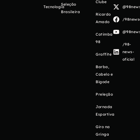
Clube
Seleção
Tecnologia
@98newso
Brasileira
Ricardo
/98newso
Amado
@98newso
Catimba
98
/98-
news-
Graffite
oficial
Barba,
Cabelo e
Bigode
Preleção
Jornada
Esportiva
Giro na
Gringa