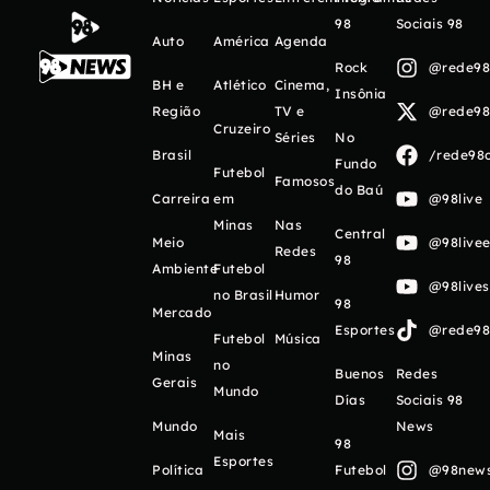
98
Sociais 98
Auto
América
Agenda
Rock
@rede98o
BH e
Atlético
Cinema,
Insônia
Região
TV e
@rede98o
Cruzeiro
Séries
No
Brasil
/rede98o
Fundo
Futebol
Famosos
do Baú
Carreira
em
@98live
Minas
Nas
Central
Meio
@98livee
Redes
98
Ambiente
Futebol
@98live
no Brasil
Humor
98
Mercado
Esportes
@rede98o
Futebol
Música
Minas
no
Buenos
Redes
Gerais
Mundo
Días
Sociais 98
Mundo
News
Mais
98
Esportes
Política
Futebol
@98newso