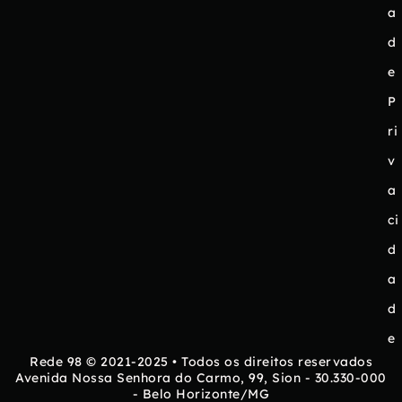
a
d
e
P
ri
v
a
ci
d
a
d
e
Rede 98 © 2021-2025 • Todos os direitos reservados
Avenida Nossa Senhora do Carmo, 99, Sion - 30.330-000
- Belo Horizonte/MG