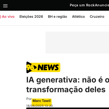
Peça um Rock
Anuncie
Ao vivo
Eleições 2026
BH e região
Atlético
Cruzeiro
IA generativa: não é 
transformação deles
Por
Marc Tawil
18/08/2025
13:20