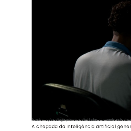
A automação atinge primeiro atividades altamente estrut
A chegada da inteligência artificial gen