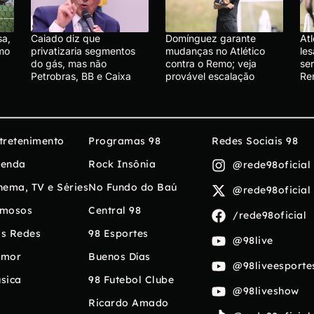
sa,
Caiado diz que
Domínguez garante
At
emo
privatizaria segmentos
mudanças no Atlético
le
do gás, mas não
contra o Remo; veja
se
Petrobras, BB e Caixa
provável escalação
R
tretenimento
Programas 98
Redes Sociais 98
enda
Rock Insônia
@rede98oficial
nema, TV e Séries
No Fundo do Baú
@rede98oficial
mosos
Central 98
/rede98oficial
s Redes
98 Esportes
@98live
umor
Buenos Días
@98liveesporte
sica
98 Futebol Clube
@98liveshow
Ricardo Amado