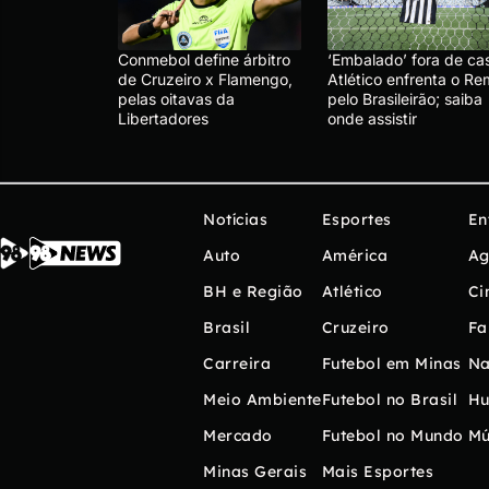
Conmebol define árbitro
‘Embalado’ fora de ca
de Cruzeiro x Flamengo,
Atlético enfrenta o R
pelas oitavas da
pelo Brasileirão; saiba
Libertadores
onde assistir
Notícias
Esportes
En
Auto
América
Ag
BH e Região
Atlético
Ci
Brasil
Cruzeiro
Fa
Carreira
Futebol em Minas
Na
Meio Ambiente
Futebol no Brasil
H
Mercado
Futebol no Mundo
Mú
Minas Gerais
Mais Esportes