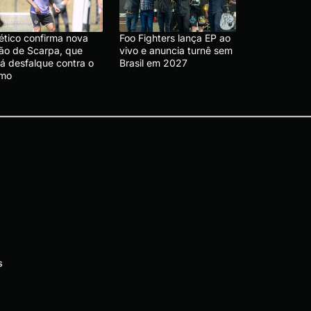
lético confirma nova
Foo Fighters lança EP ao
são de Scarpa, que
vivo e anuncia turnê sem
rá desfalque contra o
Brasil em 2027
emo
s