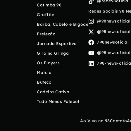
@rede98oficial
Catimba 98
Redes Sociais 98 N
Graffite
@98newsoficial
Barba, Cabelo e Bigode
@98newsoficial
Preleção
/98newsoficial
Jornada Esportiva
@98newsoficial
Giro na Gringa
Os Players
/98-news-oficia
Matula
Buteco
Cadeira Cativa
Tudo Menos Futebol
Ao Vivo na 98
Contato
A