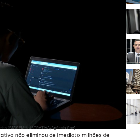
uradas (IMAGEM ILUSTRATIVA/Agência Gov)
erativa não eliminou de imediato milhões de