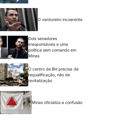
O verdureiro incoerente
Dois senadores
irresponsáveis e uma
política sem comando em
Minas
O centro de BH precisa de
requalificação, não de
revitalização
Minas oficializa a confusão