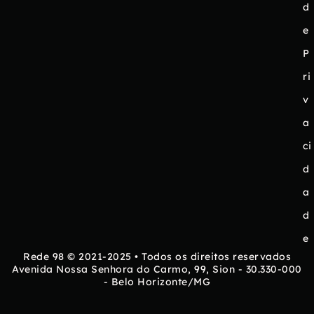
d
e
P
ri
v
a
ci
d
a
d
e
Rede 98 © 2021-2025 • Todos os direitos reservados
Avenida Nossa Senhora do Carmo, 99, Sion - 30.330-000
- Belo Horizonte/MG