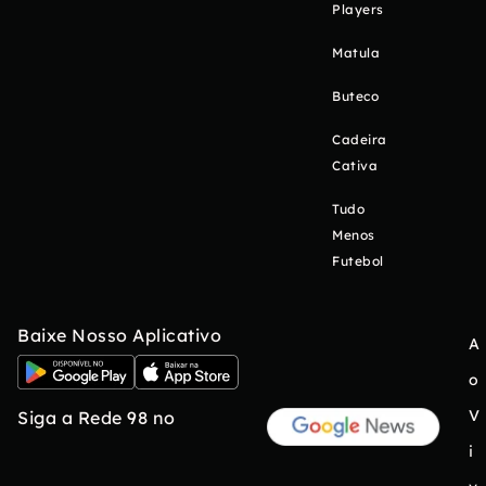
Players
Matula
Buteco
Cadeira
Cativa
Tudo
Menos
Futebol
Baixe Nosso Aplicativo
A
o
V
Siga a Rede 98 no
i