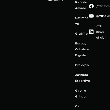
Brasileira
Ricardo
/98newso
Amado
@98newso
Catimba
98
/98-
news-
Graffite
oficial
Barba,
Cabelo e
Bigode
Preleção
Jornada
Esportiva
Giro na
Gringa
Os