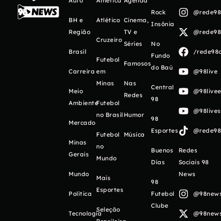
Auto
América
Agenda
Rock
@rede98o
BH e
Atlético
Cinema,
Insônia
Região
TV e
@rede98o
Cruzeiro
Séries
No
Brasil
/rede98o
Fundo
Futebol
Famosos
do Baú
Carreira
em
@98live
Minas
Nas
Central
Meio
@98livee
Redes
98
Ambiente
Futebol
@98live
no Brasil
Humor
98
Mercado
Esportes
@rede98o
Futebol
Música
Minas
no
Buenos
Redes
Gerais
Mundo
Días
Sociais 98
Mundo
News
Mais
98
Esportes
Política
Futebol
@98newso
Clube
Seleção
Tecnologia
@98newso