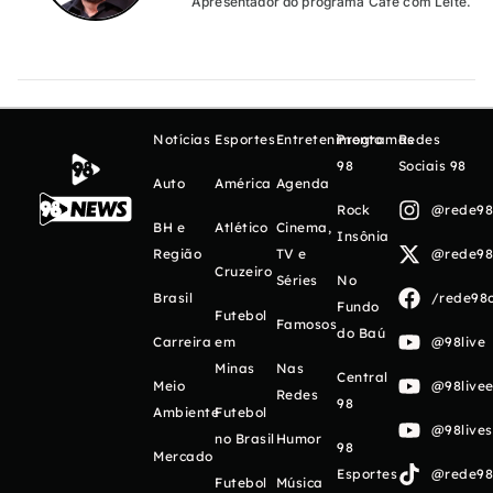
Apresentador do programa Café com Leite.
Notícias
Esportes
Entretenimento
Programas
Redes
98
Sociais 98
Auto
América
Agenda
Rock
@rede98o
BH e
Atlético
Cinema,
Insônia
Região
TV e
@rede98o
Cruzeiro
Séries
No
Brasil
/rede98o
Fundo
Futebol
Famosos
do Baú
Carreira
em
@98live
Minas
Nas
Central
Meio
@98livee
Redes
98
Ambiente
Futebol
@98live
no Brasil
Humor
98
Mercado
Esportes
@rede98o
Futebol
Música