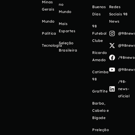
Minas
no
Buenos
Redes
Gerais
Mundo
Días
Sociais 98
Mundo
News
Mais
98
Esportes
Política
Futebol
@98newso
Clube
Seleção
Tecnologia
@98newso
Brasileira
Ricardo
/98newso
Amado
@98newso
Catimba
98
/98-
news-
Graffite
oficial
Barba,
Cabelo e
Bigode
Preleção