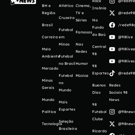
Rock
@rede98o
BH e
Atlético
Cinema,
Insônia
Região
TV e
@rede98o
Cruzeiro
Séries
No
Brasil
/rede98o
Fundo
Futebol
Famosos
do Baú
Carreira
em
@98live
Minas
Nas
Central
Meio
@98livee
Redes
98
Ambiente
Futebol
@98live
no Brasil
Humor
98
Mercado
Esportes
@rede98o
Futebol
Música
Minas
no
Buenos
Redes
Gerais
Mundo
Días
Sociais 98
Mundo
News
Mais
98
Esportes
Política
Futebol
@98newso
Clube
Seleção
Tecnologia
@98newso
Brasileira
Ricardo