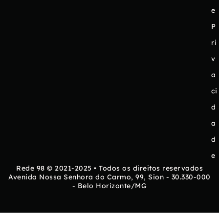
e
P
ri
v
a
ci
d
a
d
e
Rede 98 © 2021-2025 • Todos os direitos reservados
Avenida Nossa Senhora do Carmo, 99, Sion - 30.330-000
- Belo Horizonte/MG