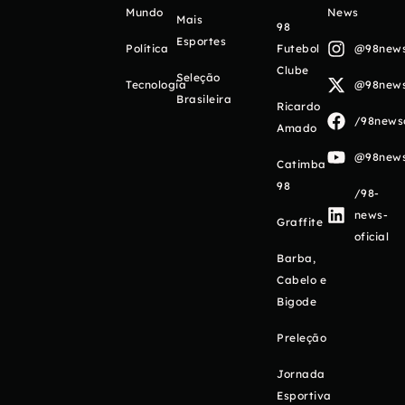
Mundo
News
Mais
98
Esportes
Política
Futebol
@98newso
Clube
Seleção
Tecnologia
@98newso
Brasileira
Ricardo
/98newso
Amado
@98newso
Catimba
98
/98-
news-
Graffite
oficial
Barba,
Cabelo e
Bigode
Preleção
Jornada
Esportiva