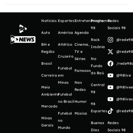
Notícias
Esportes
Entretenimento
Programas
Redes
98
Sociais 98
Auto
América
Agenda
Rock
@rede98o
BH e
Atlético
Cinema,
Insônia
Região
TV e
@rede98o
Cruzeiro
Séries
No
Brasil
/rede98o
Fundo
Futebol
Famosos
do Baú
Carreira
em
@98live
Minas
Nas
Central
Meio
@98livee
Redes
98
Ambiente
Futebol
@98live
no Brasil
Humor
98
Mercado
Esportes
@rede98o
Futebol
Música
Minas
no
Buenos
Redes
Gerais
Mundo
Días
Sociais 98