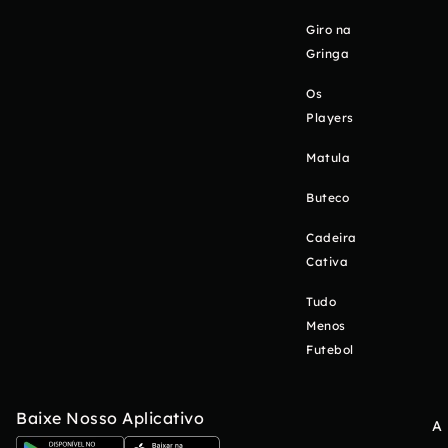
Giro na
Gringa
Os
Players
Matula
Buteco
Cadeira
Cativa
Tudo
Menos
Futebol
Baixe Nosso Aplicativo
A