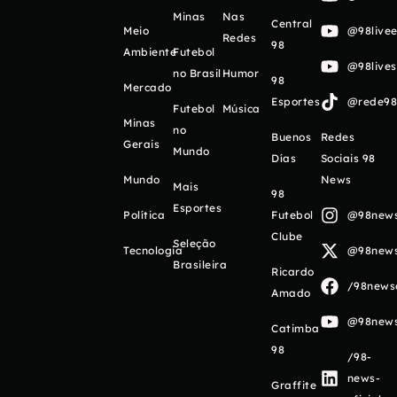
Minas
Nas
Central
Meio
@98livee
Redes
98
Ambiente
Futebol
@98live
no Brasil
Humor
98
Mercado
Esportes
@rede98o
Futebol
Música
Minas
no
Buenos
Redes
Gerais
Mundo
Días
Sociais 98
Mundo
News
Mais
98
Esportes
Política
Futebol
@98newso
Clube
Seleção
Tecnologia
@98newso
Brasileira
Ricardo
/98newso
Amado
@98newso
Catimba
98
/98-
news-
Graffite