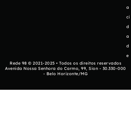
a
ci
d
a
d
e
Rede 98 © 2021-2025 • Todos os direitos reservados
Avenida Nossa Senhora do Carmo, 99, Sion - 30.330-000
- Belo Horizonte/MG