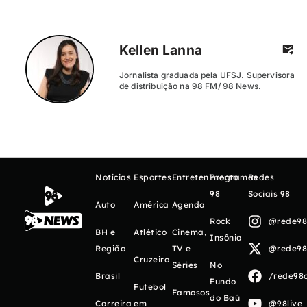
Kellen Lanna
Jornalista graduada pela UFSJ. Supervisora
de distribuição na 98 FM/ 98 News.
Notícias
Esportes
Entretenimento
Programas
Redes
98
Sociais 98
Auto
América
Agenda
Rock
@rede98o
BH e
Atlético
Cinema,
Insônia
Região
TV e
@rede98o
Cruzeiro
Séries
No
Brasil
/rede98o
Fundo
Futebol
Famosos
do Baú
Carreira
em
@98live