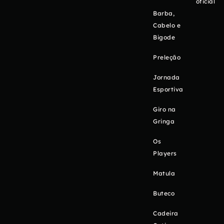
oficial
Barba,
Cabelo e
Bigode
Preleção
Jornada
Esportiva
Giro na
Gringa
Os
Players
Matula
Buteco
Cadeira