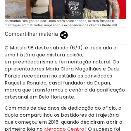
Além dos pães de fermentação natural, a Dupan se consolidou com os
chamados “amigos do pão”, com cafés selecionados, azeites frescos e
manteigas aromatizadas, ampliando a experiência dos clientes (Rede 98).
Compartilhar matéria
O Matula 98 deste sábado (6/9), é dedicado a
uma história que mistura paixão,
empreendedorismo e fermentação natural. Os
apresentadores Maria Clara Magalhães e Dudu
Pônzio receberam no estúdio os convidados
Raquel e Ronaldo, casal fundador da Dupan,
marca que transformou o cenário da panificação
artesanal em Belo Horizonte.
Com mais de dez anos de dedicação ao ofício, a
dupla compartilhou os bastidores da trajetória
que começou em 2016, quando decidiram abrir a
primeira loja no
Mercado Central
. O sucesso foi