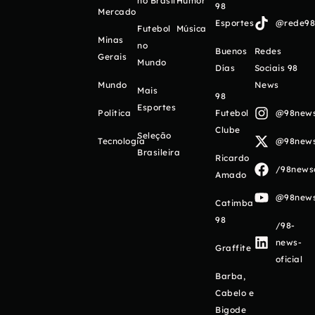
no Brasil
Humor
98
Mercado
Esportes
@rede98o
Futebol
Música
Minas
no
Buenos
Redes
Gerais
Mundo
Días
Sociais 98
Mundo
News
Mais
98
Esportes
Política
Futebol
@98newso
Clube
Seleção
Tecnologia
@98newso
Brasileira
Ricardo
/98newso
Amado
@98newso
Catimba
98
/98-
news-
Graffite
oficial
Barba,
Cabelo e
Bigode