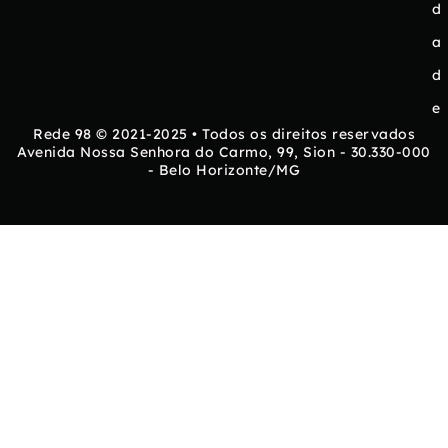
d
a
d
e
Rede 98 © 2021-2025 • Todos os direitos reservados
Avenida Nossa Senhora do Carmo, 99, Sion - 30.330-000
- Belo Horizonte/MG