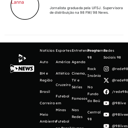
Jornalista graduada pela UFSJ. Supervisora
de distribuição na 98 FM/ 98 News.
Notícias
Esportes
Entretenimento
Programas
Redes
98
Sociais 98
Auto
América
Agenda
Rock
@rede98o
BH e
Atlético
Cinema,
Insônia
Região
TV e
@rede98o
Cruzeiro
Séries
No
Brasil
/rede98o
Fundo
Futebol
Famosos
do Baú
Carreira
em
@98live
Minas
Nas
Central
Meio
@98livee
Redes
98
Ambiente
Futebol
@98live