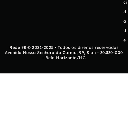
ci
d
a
d
e
Rede 98 © 2021-2025 • Todos os direitos reservados
Avenida Nossa Senhora do Carmo, 99, Sion - 30.330-000
- Belo Horizonte/MG