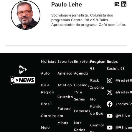
Paulo Leite
Sociólogo e jornalista. Colunista dos
programas Central 98 e 98 Talks.
Apresentador do programa Café com Leite.
Notícias
Esportes
Entretenimento
Programas
Redes
98
Sociais 98
Auto
América
Agenda
Rock
@rede98o
BH e
Atlético
Cinema,
Insônia
Região
TV e
@rede98o
Cruzeiro
Séries
No
Brasil
/rede98o
Fundo
Futebol
Famosos
do Baú
Carreira
em
@98live
Minas
Nas
Central
Meio
@98livee
Redes