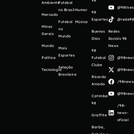
98
Ambiente
Futebol
@98live
no Brasil
Humor
98
Mercado
Esportes
@rede98o
Futebol
Música
Minas
no
Buenos
Redes
Gerais
Mundo
Días
Sociais 98
Mundo
News
Mais
98
Esportes
Política
Futebol
@98newso
Clube
Seleção
Tecnologia
@98newso
Brasileira
Ricardo
/98newso
Amado
@98newso
Catimba
98
/98-
news-
Graffite
oficial
Barba,