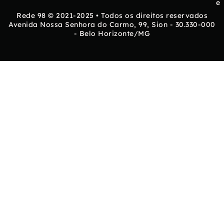
e
Rede 98 © 2021-2025 • Todos os direitos reservados
Avenida Nossa Senhora do Carmo, 99, Sion - 30.330-000
- Belo Horizonte/MG