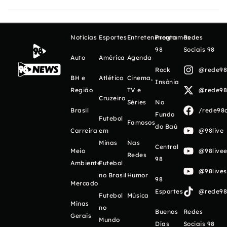
Notícias
Esportes
Entretenimento
Programas
Redes
98
Sociais 98
Auto
América
Agenda
Rock
@rede98o
BH e
Atlético
Cinema,
Insônia
Região
TV e
@rede98o
Cruzeiro
Séries
No
Brasil
/rede98o
Fundo
Futebol
Famosos
do Baú
Carreira
em
@98live
Minas
Nas
Central
Meio
@98livee
Redes
98
Ambiente
Futebol
@98live
no Brasil
Humor
98
Mercado
Esportes
@rede98o
Futebol
Música
Minas
no
Buenos
Redes
Gerais
Mundo
Días
Sociais 98