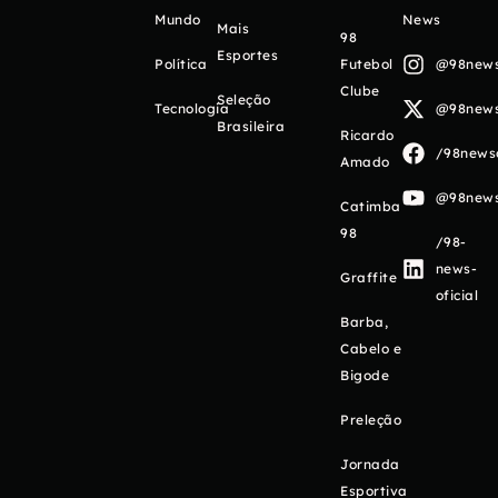
Mundo
News
Mais
98
Esportes
Política
Futebol
@98newso
Clube
Seleção
Tecnologia
@98newso
Brasileira
Ricardo
/98newso
Amado
@98newso
Catimba
98
/98-
news-
Graffite
oficial
Barba,
Cabelo e
Bigode
Preleção
Jornada
Esportiva