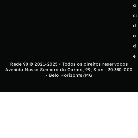
a
ci
d
a
d
e
Rede 98 © 2021-2025 • Todos os direitos reservados
Avenida Nossa Senhora do Carmo, 99, Sion - 30.330-000
- Belo Horizonte/MG