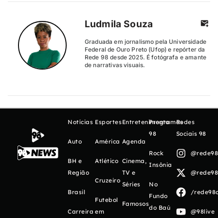
Ludmila Souza
Graduada em jornalismo pela Universidade
Federal de Ouro Preto (Ufop) e repórter da
Rede 98 desde 2025. É fotógrafa e amante
de narrativas visuais.
Notícias
Esportes
Entretenimento
Programas
Redes
98
Sociais 98
Auto
América
Agenda
Rock
@rede98o
BH e
Atlético
Cinema,
Insônia
Região
TV e
@rede98o
Cruzeiro
Séries
No
Brasil
/rede98o
Fundo
Futebol
Famosos
do Baú
Carreira
em
@98live