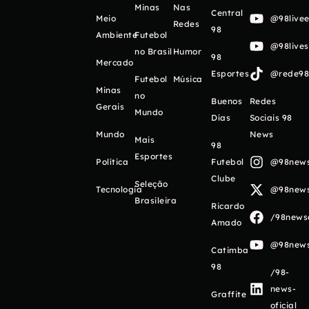
Minas
Nas
Central
Meio
@98livee
Redes
98
Ambiente
Futebol
@98live
no Brasil
Humor
98
Mercado
Esportes
@rede98o
Futebol
Música
Minas
no
Buenos
Redes
Gerais
Mundo
Días
Sociais 98
Mundo
News
Mais
98
Esportes
Política
Futebol
@98newso
Clube
Seleção
Tecnologia
@98newso
Brasileira
Ricardo
/98newso
Amado
@98newso
Catimba
98
/98-
news-
Graffite
oficial