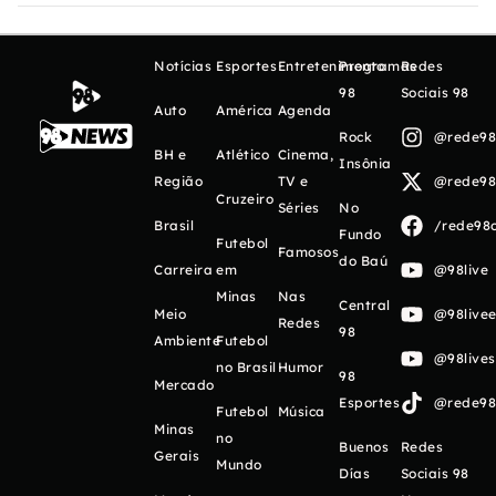
Notícias
Esportes
Entretenimento
Programas
Redes
98
Sociais 98
Auto
América
Agenda
Rock
@rede98o
BH e
Atlético
Cinema,
Insônia
Região
TV e
@rede98o
Cruzeiro
Séries
No
Brasil
/rede98o
Fundo
Futebol
Famosos
do Baú
Carreira
em
@98live
Minas
Nas
Central
Meio
@98livee
Redes
98
Ambiente
Futebol
@98live
no Brasil
Humor
98
Mercado
Esportes
@rede98o
Futebol
Música
Minas
no
Buenos
Redes
Gerais
Mundo
Días
Sociais 98