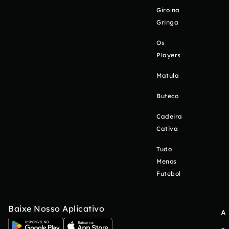
Giro na
Gringa
Os
Players
Matula
Buteco
Cadeira
Cativa
Tudo
Menos
Futebol
Baixe Nosso Aplicativo
A