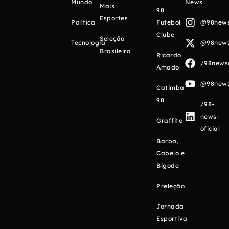
Mundo
News
Mais
98
Esportes
Política
Futebol
@98newso
Clube
Seleção
Tecnologia
@98newso
Brasileira
Ricardo
/98newso
Amado
@98newso
Catimba
98
/98-
news-
Graffite
oficial
Barba,
Cabelo e
Bigode
Preleção
Jornada
Esportiva