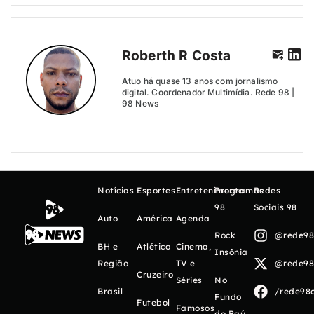
Roberth R Costa
Atuo há quase 13 anos com jornalismo
digital. Coordenador Multimídia. Rede 98 |
98 News
Notícias
Esportes
Entretenimento
Programas
Redes
98
Sociais 98
Auto
América
Agenda
Rock
@rede98o
BH e
Atlético
Cinema,
Insônia
Região
TV e
@rede98o
Cruzeiro
Séries
No
Brasil
/rede98o
Fundo
Futebol
Famosos
do Baú