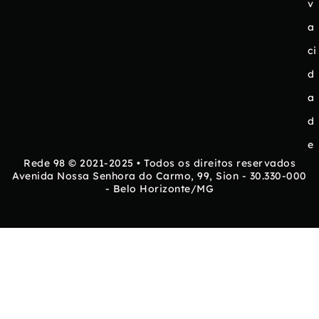
v
a
ci
d
a
d
e
Rede 98 © 2021-2025 • Todos os direitos reservados
Avenida Nossa Senhora do Carmo, 99, Sion - 30.330-000
- Belo Horizonte/MG