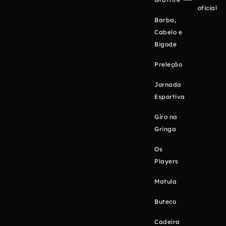
oficial
Barba,
Cabelo e
Bigode
Preleção
Jornada
Esportiva
Giro na
Gringa
Os
Players
Matula
Buteco
Cadeira