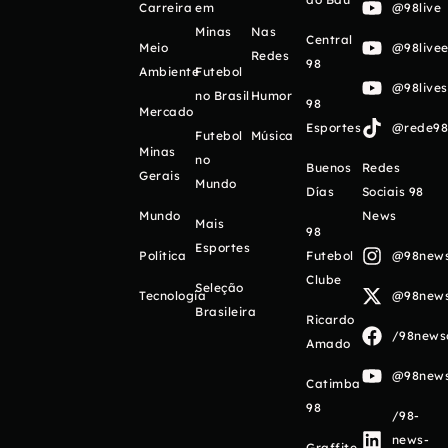
Carreira
em
@98live
Minas
Nas
Central
Meio
@98livee
Redes
98
Ambiente
Futebol
@98live
no Brasil
Humor
98
Mercado
Esportes
@rede98o
Futebol
Música
Minas
no
Buenos
Redes
Gerais
Mundo
Días
Sociais 98
Mundo
News
Mais
98
Esportes
Política
Futebol
@98newso
Clube
Seleção
Tecnologia
@98newso
Brasileira
Ricardo
/98newso
Amado
@98newso
Catimba
98
/98-
news-
Graffite