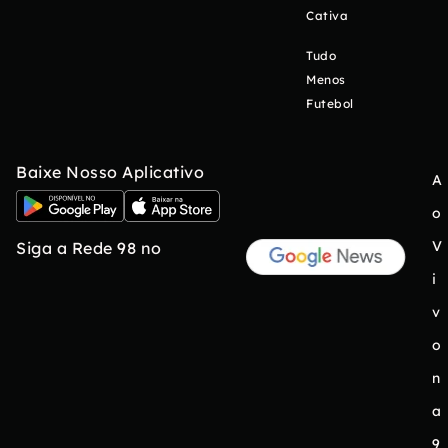
Cativa
Tudo
Menos
Futebol
Baixe Nosso Aplicativo
A
o
V
Siga a Rede 98 no
i
v
o
n
a
9