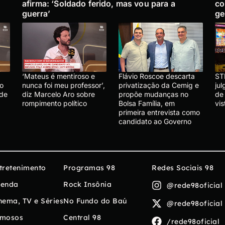
afirma: ‘Soldado ferido, mas vou para a
co
guerra’
ge
‘Mateus é mentiroso e
Flávio Roscoe descarta
ST
lo
nunca foi meu professor’,
privatização da Cemig e
ju
 de
diz Marcelo Aro sobre
propõe mudanças no
de
rompimento político
Bolsa Família, em
vis
primeira entrevista como
candidato ao Governo
tretenimento
Programas 98
Redes Sociais 98
enda
Rock Insônia
@rede98oficial
nema, TV e Séries
No Fundo do Baú
@rede98oficial
mosos
Central 98
/rede98oficial