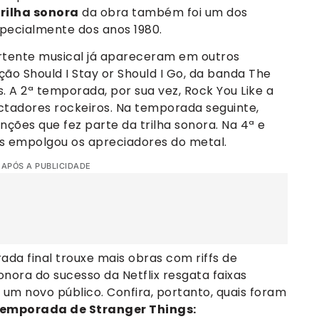
trilha sonora
da obra também foi um dos
specialmente dos anos 1980.
vertente musical já apareceram em outros
ão Should I Stay or Should I Go, da banda The
. A 2ª temporada, por sua vez, Rock You Like a
ctadores rockeiros. Na temporada seguinte,
nções que fez parte da trilha sonora. Na 4ª e
s empolgou os apreciadores do metal.
 APÓS A PUBLICIDADE
da final trouxe mais obras com riffs de
nora do sucesso da Netflix resgata faixas
um novo público. Confira, portanto, quais foram
 temporada de Stranger Things: