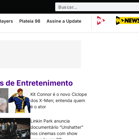
layers
Plateia 98
Assine a Update
s de Entretenimento
Kit Connor é o novo Ciclope
dos X-Men; entenda quem
é o ator
Linkin Park anuncia
documentário “Unshatter”
nos cinemas com show