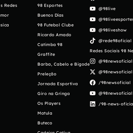
s Redes
98 Esportes
@98live
umor
Buenos Días
@98liveesporte
sica
98 Futebol Clube
@98liveshow
Ricardo Amado
@rede98oficial
Catimba 98
Redes Sociais 98 N
Graffite
@98newsoficial
Barba, Cabelo e Bigode
@98newsoficial
Preleção
/98newsoficial
Jornada Esportiva
@98newsoficial
Giro na Gringa
Os Players
/98-news-oficia
Matula
Buteco
Cadeira Cativa