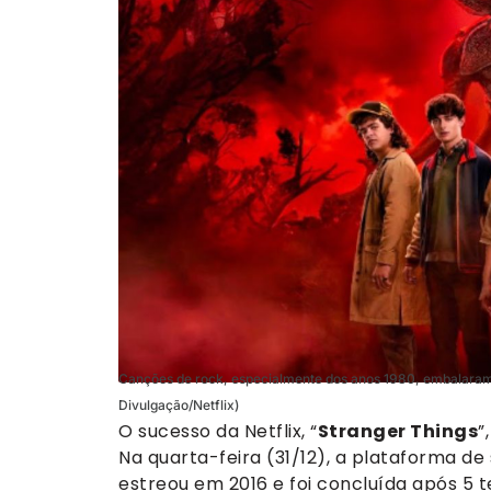
Canções de rock, especialmente dos anos 1980, embalaram a
Divulgação/Netflix)
O sucesso da Netflix, “
Stranger Things
”
Na quarta-feira (31/12), a plataforma de 
estreou em 2016 e foi concluída após 5 