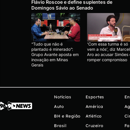
Flávio Roscoe e define suplentes de
Domingos Sávio ao Senado
“Tudo que não é
‘Com essa turma é só
plantado é minerado”:
vem a nós’, diz Marce
Grupo Avante aposta em
Aro ao acusar Simões
inovação em Minas
romper compromisso
Gerais
Notícias
Esportes
En
Auto
América
Ag
BH e Região
Atlético
Ci
Brasil
Cruzeiro
Fa