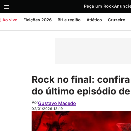
Peça um Rock
Anuncie
Ao vivo
Eleições 2026
BH e região
Atlético
Cruzeiro
Rock no final: confir
do último episódio de
Por
Gustavo Macedo
02/01/2026
13:19