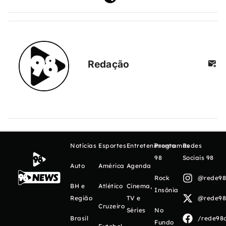
Redação
Notícias
Esportes
Entretenimento
Programas
Redes
98
Sociais 98
Auto
América
Agenda
Rock
@rede98o
BH e
Atlético
Cinema,
Insônia
Região
TV e
@rede98o
Cruzeiro
Séries
No
Brasil
/rede98o
Fundo