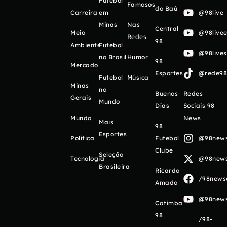
Futebol
Famosos
do Baú
Carreira
em
@98live
Minas
Nas
Central
Meio
@98livee
Redes
98
Ambiente
Futebol
@98live
no Brasil
Humor
98
Mercado
Esportes
@rede98o
Futebol
Música
Minas
no
Buenos
Redes
Gerais
Mundo
Días
Sociais 98
Mundo
News
Mais
98
Esportes
Política
Futebol
@98newso
Clube
Seleção
Tecnologia
@98newso
Brasileira
Ricardo
/98newso
Amado
@98newso
Catimba
98
/98-