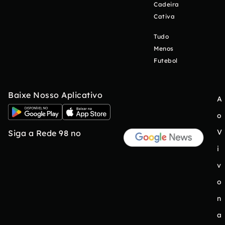
Cadeira
Cativa
Tudo
Menos
Futebol
Baixe Nosso Aplicativo
A
o
V
Siga a Rede 98 no
i
v
o
n
a