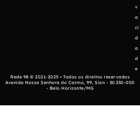
v
a
ci
d
a
d
e
Rede 98 © 2021-2025 • Todos os direitos reservados
Avenida Nossa Senhora do Carmo, 99, Sion - 30.330-000
- Belo Horizonte/MG