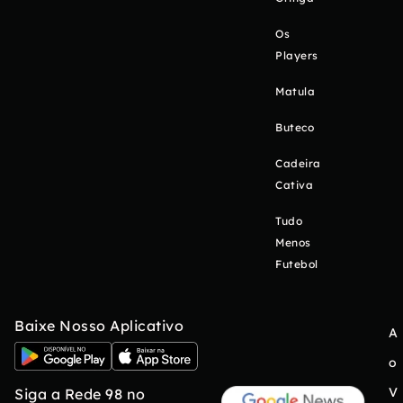
Os
Players
Matula
Buteco
Cadeira
Cativa
Tudo
Menos
Futebol
Baixe Nosso Aplicativo
A
o
V
Siga a Rede 98 no