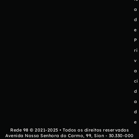
a
d
e
P
ri
v
a
ci
d
a
d
e
Rede 98 © 2021-2025 • Todos os direitos reservados
Avenida Nossa Senhora do Carmo, 99, Sion - 30.330-000