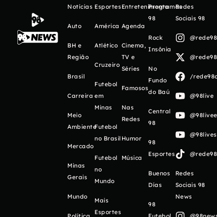
Notícias
Esportes
Entretenimento
Programas
Redes
98
Sociais 98
Auto
América
Agenda
Rock
@rede98o
BH e
Atlético
Cinema,
Insônia
Região
TV e
@rede98o
Cruzeiro
Séries
No
Brasil
/rede98o
Fundo
Futebol
Famosos
do Baú
Carreira
em
@98live
Minas
Nas
Central
Meio
@98livee
Redes
98
Ambiente
Futebol
@98live
no Brasil
Humor
98
Mercado
Esportes
@rede98o
Futebol
Música
Minas
no
Buenos
Redes
Gerais
Mundo
Días
Sociais 98
Mundo
News
Mais
98
Esportes
Política
Futebol
@98newso