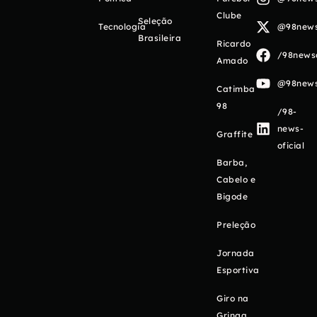
Clube
Seleção
Tecnologia
@98newso
Brasileira
Ricardo
/98newso
Amado
@98newso
Catimba
98
/98-
news-
Graffite
oficial
Barba,
Cabelo e
Bigode
Preleção
Jornada
Esportiva
Giro na
Gringa