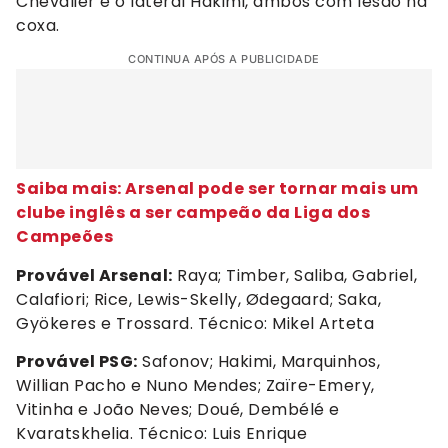
Chevalier e o lateral Hakimi, ambos com lesão na
coxa.
CONTINUA APÓS A PUBLICIDADE
Saiba mais: Arsenal pode ser tornar mais um
clube inglês a ser campeão da Liga dos
Campeões
Provável Arsenal:
Raya; Timber, Saliba, Gabriel,
Calafiori; Rice, Lewis-Skelly, Ødegaard; Saka,
Gyökeres e Trossard. Técnico: Mikel Arteta
Provável PSG:
Safonov; Hakimi, Marquinhos,
Willian Pacho e Nuno Mendes; Zaïre-Emery,
Vitinha e João Neves; Doué, Dembélé e
Kvaratskhelia. Técnico: Luis Enrique