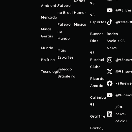
Redes
98
Ambiente
Futebol
@98live
no Brasil
Humor
98
Mercado
Esportes
@rede98o
Futebol
Música
Minas
no
Buenos
Redes
Gerais
Mundo
Días
Sociais 98
Mundo
News
Mais
98
Esportes
Política
Futebol
@98newso
Clube
Seleção
Tecnologia
@98newso
Brasileira
Ricardo
/98newso
Amado
@98newso
Catimba
98
/98-
news-
Graffite
oficial
Barba,