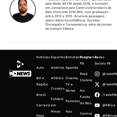
pela Rádio 98 FM desde 2018, é formado
em Jornalismo pelo Centro Universitário de
Belo Horizonte (UNI-BH), com graduação
entre 2012 e 2015. Acumula passagens
pelas rádios Inconfidência, Sucesso
Divinópolis e Transamérica, além de jornais
da Sempre Editora.
Notícias
Esportes
Entretenimento
Programas
Redes
98
Sociais 98
Auto
América
Agenda
Rock
@rede98o
BH e
Atlético
Cinema,
Insônia
Região
TV e
@rede98o
Cruzeiro
Séries
No
Brasil
/rede98o
Fundo
Futebol
Famosos
do Baú
Carreira
em
@98live
Minas
Nas
Central
Meio
@98livee