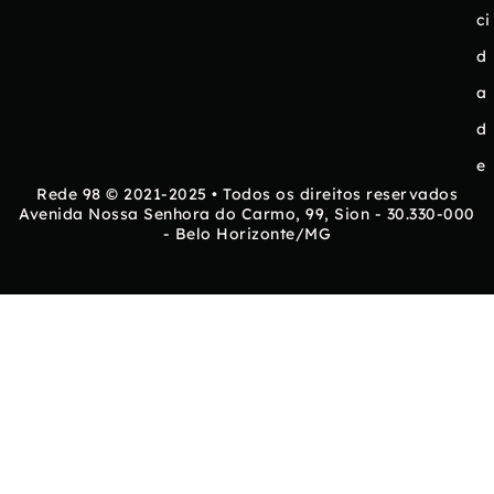
ci
d
a
d
e
Rede 98 © 2021-2025 • Todos os direitos reservados
Avenida Nossa Senhora do Carmo, 99, Sion - 30.330-000
- Belo Horizonte/MG