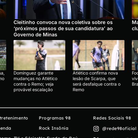
Cleitinho convoca nova coletiva sobre os
Ma
‘próximos passos de sua candidatura’ ao
cl
Governo de Minas
sa,
Domínguez garante
Atlético confirma nova
Foo
emo
mudanças no Atlético
lesão de Scarpa, que
vi
contra o Remo; veja
será desfalque contra o
Br
provável escalação
Remo
tretenimento
Programas 98
Redes Sociais 98
enda
Rock Insônia
@rede98oficial