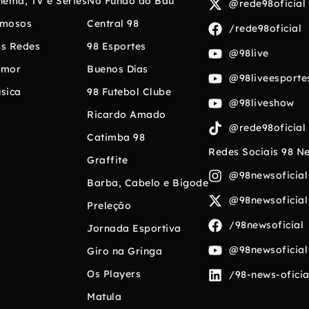
nema, TV e Séries
No Fundo do Baú
@rede98oficial
mosos
Central 98
/rede98oficial
s Redes
98 Esportes
@98live
umor
Buenos Días
@98liveesporte
sica
98 Futebol Clube
@98liveshow
Ricardo Amado
@rede98oficial
Catimba 98
Redes Sociais 98 N
Graffite
@98newsoficial
Barba, Cabelo e Bigode
@98newsoficial
Preleção
/98newsoficial
Jornada Esportiva
@98newsoficial
Giro na Gringa
Os Players
/98-news-oficia
Matula