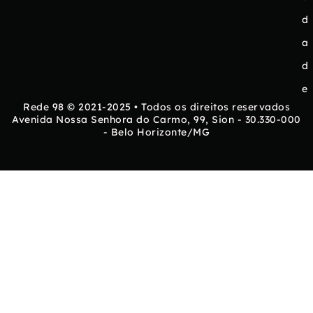
d
a
d
e
Rede 98 © 2021-2025 • Todos os direitos reservados
Avenida Nossa Senhora do Carmo, 99, Sion - 30.330-000
- Belo Horizonte/MG