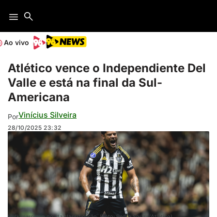
Ao vivo
Atlético vence o Independiente Del
Valle e está na final da Sul-
Americana
Vinícius Silveira
Por
28/10/2025
23:32
Hulk marcou o gol da classificação. (Foto: Pedro Souza/Atlético)