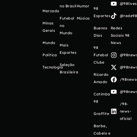
@98live
no Brasil
Humor
98
Mercado
Esportes
@rede98o
Futebol
Música
Minas
no
Buenos
Redes
Gerais
Mundo
Días
Sociais 98
Mundo
News
Mais
98
Esportes
Política
Futebol
@98newso
Clube
Seleção
Tecnologia
@98newso
Brasileira
Ricardo
/98newso
Amado
@98newso
Catimba
98
/98-
news-
Graffite
oficial
Barba,
Cabelo e