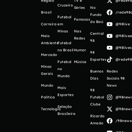
Região
TV e
@rede98o
Cruzeiro
Séries
No
Brasil
/rede98o
Fundo
Futebol
Famosos
do Baú
Carreira
em
@98live
Minas
Nas
Central
Meio
@98livee
Redes
98
Ambiente
Futebol
@98live
no Brasil
Humor
98
Mercado
Esportes
@rede98o
Futebol
Música
Minas
no
Buenos
Redes
Gerais
Mundo
Días
Sociais 98
Mundo
News
Mais
98
Esportes
Política
Futebol
@98newso
Clube
Seleção
Tecnologia
@98newso
Brasileira
Ricardo
/98newso
Amado