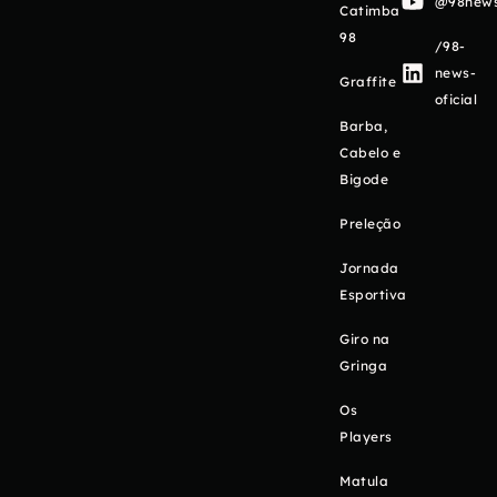
@98newso
Catimba
98
/98-
news-
Graffite
oficial
Barba,
Cabelo e
Bigode
Preleção
Jornada
Esportiva
Giro na
Gringa
Os
Players
Matula