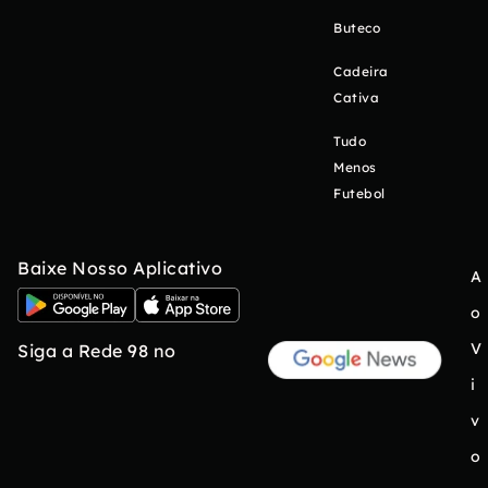
Buteco
Cadeira
Cativa
Tudo
Menos
Futebol
Baixe Nosso Aplicativo
A
o
V
Siga a Rede 98 no
i
v
o