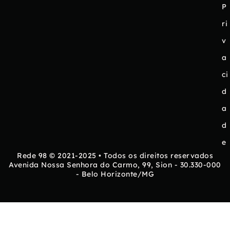
P
ri
v
a
ci
d
a
d
e
Rede 98 © 2021-2025 • Todos os direitos reservados
Avenida Nossa Senhora do Carmo, 99, Sion - 30.330-000
- Belo Horizonte/MG