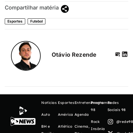
Compartilhar matéria
Esportes
Futebol
Otávio Rezende
Notícias
Esportes
Entretenimento
Programas
Redes
98
Sociais 98
Auto
América
Agenda
Rock
@rede98o
BH e
Atlético
Cinema,
Insônia