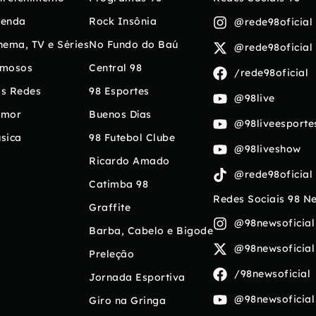
enda
Rock Insônia
@rede98oficial
nema, TV e Séries
No Fundo do Baú
@rede98oficial
mosos
Central 98
/rede98oficial
s Redes
98 Esportes
@98live
umor
Buenos Días
@98liveesporte
sica
98 Futebol Clube
@98liveshow
Ricardo Amado
@rede98oficial
Catimba 98
Redes Sociais 98 N
Graffite
@98newsoficial
Barba, Cabelo e Bigode
@98newsoficial
Preleção
/98newsoficial
Jornada Esportiva
@98newsoficial
Giro na Gringa