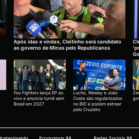
Após idas e vindas, Cleitinho será candidato
Cl
ao governo de Minas pelo Republicanos
‘p
Go
Foo Fighters lança EP ao
Lucho, Wesley e João
Ze
s
vivo e anuncia turnê sem
Costa são regularizados
go
Brasil em 2027
no BID e podem estrear
pelo Cruzeiro
tretenimento
Programas 98
Redes Sociais 98