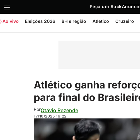
Peça um Rock
Anuncie
Ao vivo
Eleições 2026
BH e região
Atlético
Cruzeiro
Atlético ganha reforç
para final do Brasilei
Por
Otávio Rezende
17/10/2025
16:22