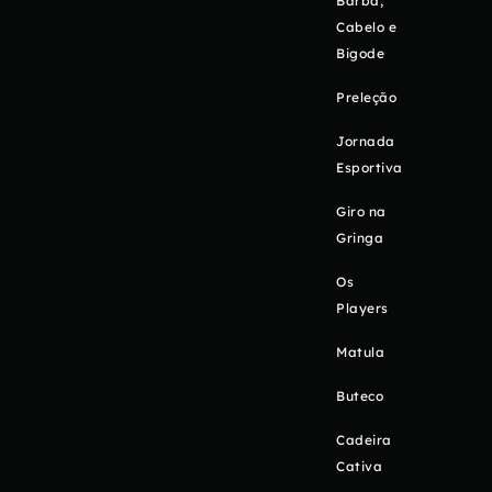
Barba,
Cabelo e
Bigode
Preleção
Jornada
Esportiva
Giro na
Gringa
Os
Players
Matula
Buteco
Cadeira
Cativa