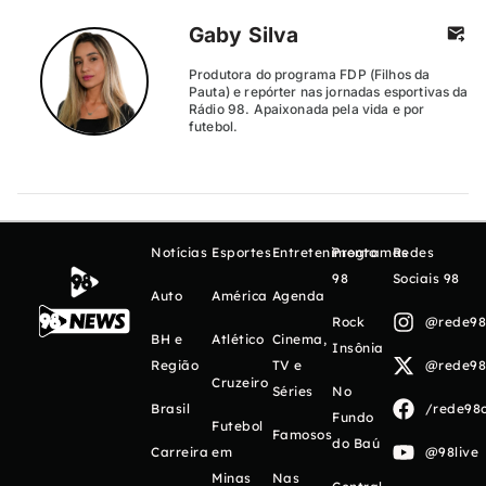
Gaby Silva
Produtora do programa FDP (Filhos da
Pauta) e repórter nas jornadas esportivas da
Rádio 98. Apaixonada pela vida e por
futebol.
Notícias
Esportes
Entretenimento
Programas
Redes
98
Sociais 98
Auto
América
Agenda
Rock
@rede98o
BH e
Atlético
Cinema,
Insônia
Região
TV e
@rede98o
Cruzeiro
Séries
No
Brasil
/rede98o
Fundo
Futebol
Famosos
do Baú
Carreira
em
@98live
Minas
Nas