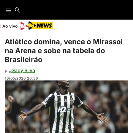
Ao vivo
Atlético domina, vence o Mirassol
na Arena e sobe na tabela do
Brasileirão
Gaby Silva
Por
16/05/2026
20:36
(Foto: Pedro Souza/Atlético)