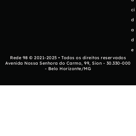
ci
d
a
d
e
Rede 98 © 2021-2025 • Todos os direitos reservados
Avenida Nossa Senhora do Carmo, 99, Sion - 30.330-000
- Belo Horizonte/MG