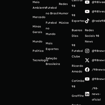
Central
Meio
@98livee
Redes
98
Ambiente
Futebol
@98live
no Brasil
Humor
98
Mercado
Esportes
@rede98o
Futebol
Música
Minas
no
Buenos
Redes
Gerais
Mundo
Días
Sociais 98
Mundo
News
Mais
98
Esportes
Política
Futebol
@98newso
Clube
Seleção
Tecnologia
@98newso
Brasileira
Ricardo
/98newso
Amado
@98newso
Catimba
98
/98-
news-
Graffite
oficial