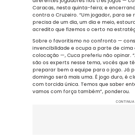
diferentes jogadores nos três jogos — co
Caracas, nesta quinta-feira; e encerran
contra o Cruzeiro. “Um jogador, para se
precisa de um dia, um dia e meio, estoura
acredito que fizemos o certo na estraté
Sobre o favoritismo no confronto — con
invencibilidade e ocupa a parte de cima 
colocação —, Cuca preferiu não opinar. “
são os experts nesse tema, vocês que tê
preparar bem a equipe para o jogo. Já 
domingo será mais uma. É jogo duro, é cl
com torcida única. Temos que saber ente
vamos com força também”, ponderou.
CONTINUA