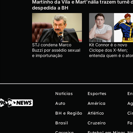
Martinho da Vila e Mart’nália trazem turnê 
despedida a BH
STJ condena Marco
Kit Connor é o novo
Buzzi por assédio sexual
Ciclope dos X-Men;
e importunação
entenda quem é o ato
Notícias
Esportes
En
Auto
América
Ag
BH e Região
Atlético
Ci
Brasil
Cruzeiro
Fa
Carreira
Futebol em Minas
Na