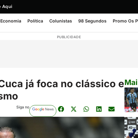
 Aqui
Economia
Política
Colunistas
98 Segundos
Promo Os P
PUBLICIDADE
 Cuca já foca no clássico e
Mai
ismo
Siga no