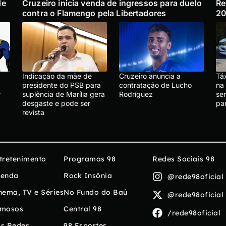
de
Cruzeiro inicia venda de ingressos para duelo
Re
contra o Flamengo pela Libertadores
2
Indicação da mãe de
Cruzeiro anuncia a
Táx
presidente do PSB para
contratação de Lucho
na 
r
suplência de Marília gera
Rodríguez
se
desgaste e pode ser
pa
revista
tretenimento
Programas 98
Redes Sociais 98
enda
Rock Insônia
@rede98oficial
nema, TV e Séries
No Fundo do Baú
@rede98oficial
mosos
Central 98
/rede98oficial
s Redes
98 Esportes