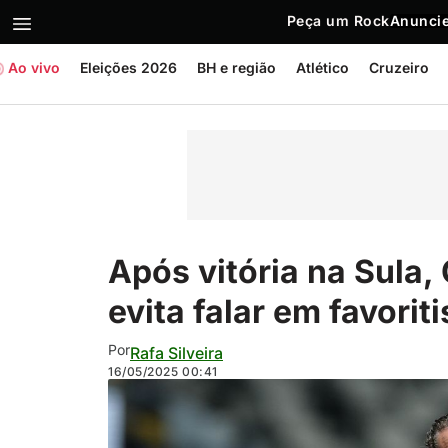
Peça um Rock
Anuncie
Ao vivo
Eleições 2026
BH e região
Atlético
Cruzeiro
Após vitória na Sula,
evita falar em favorit
Por
Rafa Silveira
16/05/2025
00:41