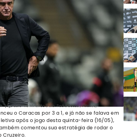
 “jogo duro” no Mineirão (Foto: Pedro Souza / Atlético)
ceu o Caracas por 3 a 1, e já não se falava em
letiva após o jogo desta quinta-feira (16/05),
 e também comentou sua estratégia de rodar o
 Cruzeiro.