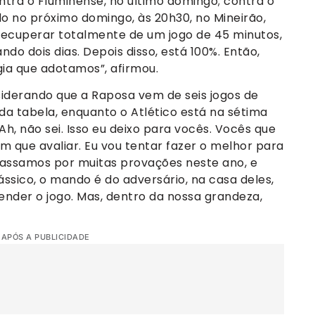
ntra o Fluminense, no último domingo; contra o
do no próximo domingo, às 20h30, no Mineirão,
 recuperar totalmente de um jogo de 45 minutos,
ndo dois dias. Depois disso, está 100%. Então,
gia que adotamos”, afirmou.
siderando que a Raposa vem de seis jogos de
da tabela, enquanto o Atlético está na sétima
Ah, não sei. Isso eu deixo para vocês. Vocês que
m que avaliar. Eu vou tentar fazer o melhor para
passamos por muitas provações neste ano, e
ássico, o mando é do adversário, na casa deles,
nder o jogo. Mas, dentro da nossa grandeza,
 APÓS A PUBLICIDADE