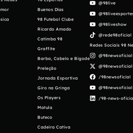
@98live
umor
Buenos Días
@98liveesporte
sica
98 Futebol Clube
@98liveshow
Ricardo Amado
@rede98oficial
Catimba 98
Redes Sociais 98 N
Graffite
@98newsoficial
Barba, Cabelo e Bigode
@98newsoficial
Preleção
/98newsoficial
Jornada Esportiva
@98newsoficial
Giro na Gringa
Os Players
/98-news-oficia
Matula
Buteco
Cadeira Cativa