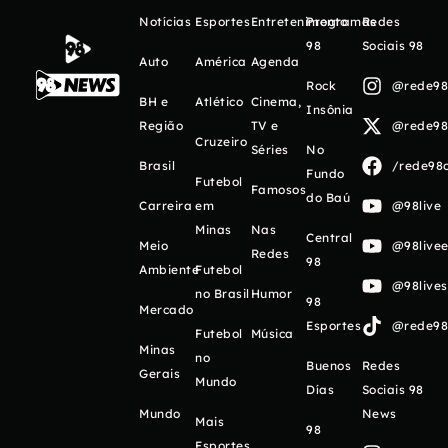
Notícias
Esportes
Entretenimento
Programas
Redes
98
Sociais 98
Auto
América
Agenda
Rock
@rede98o
BH e
Atlético
Cinema,
Insônia
Região
TV e
@rede98o
Cruzeiro
Séries
No
Brasil
/rede98o
Fundo
Futebol
Famosos
do Baú
Carreira
em
@98live
Minas
Nas
Central
Meio
@98livee
Redes
98
Ambiente
Futebol
@98live
no Brasil
Humor
98
Mercado
Esportes
@rede98o
Futebol
Música
Minas
no
Buenos
Redes
Gerais
Mundo
Días
Sociais 98
Mundo
News
Mais
98
Esportes