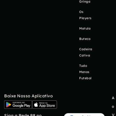
Gringa
Os
Players
Matula
Buteco
Cadeira
Cativa
Tudo
Menos
Futebol
Baixe Nosso Aplicativo
A
o
V
Siga a Rede 98 no