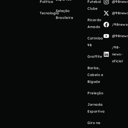
Política
Futebol
@98newso
Clube
Seleção
Tecnologia
@98newso
Brasileira
Ricardo
/98newso
Amado
@98newso
Catimba
98
/98-
news-
Graffite
oficial
Barba,
Cabelo e
Bigode
Preleção
Jornada
Esportiva
Giro na