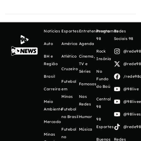
Notícias
Esportes
Entretenimento
Programas
Redes
98
Sociais 98
Auto
América
Agenda
Rock
@rede98o
BH e
Atlético
Cinema,
Insônia
Região
TV e
@rede98o
Cruzeiro
Séries
No
Brasil
/rede98o
Fundo
Futebol
Famosos
do Baú
Carreira
em
@98live
Minas
Nas
Central
Meio
@98livee
Redes
98
Ambiente
Futebol
@98live
no Brasil
Humor
98
Mercado
Esportes
@rede98o
Futebol
Música
Minas
no
Buenos
Redes