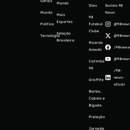
Gerais
Mundo
Días
Sociais 98
Mundo
News
Mais
98
Esportes
Política
Futebol
@98newso
Clube
Seleção
Tecnologia
@98newso
Brasileira
Ricardo
/98newso
Amado
@98newso
Catimba
98
/98-
news-
Graffite
oficial
Barba,
Cabelo e
Bigode
Preleção
Jornada