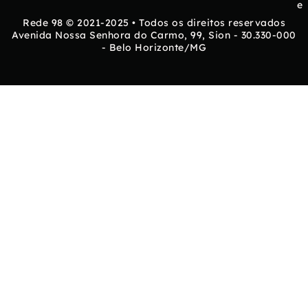
e
Rede 98 © 2021-2025 • Todos os direitos reservados
Avenida Nossa Senhora do Carmo, 99, Sion - 30.330-000
- Belo Horizonte/MG