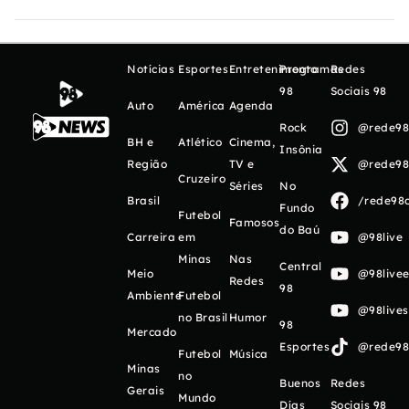
Notícias
Esportes
Entretenimento
Programas
Redes
98
Sociais 98
Auto
América
Agenda
Rock
@rede98o
BH e
Atlético
Cinema,
Insônia
Região
TV e
@rede98o
Cruzeiro
Séries
No
Brasil
/rede98o
Fundo
Futebol
Famosos
do Baú
Carreira
em
@98live
Minas
Nas
Central
Meio
@98livee
Redes
98
Ambiente
Futebol
@98live
no Brasil
Humor
98
Mercado
Esportes
@rede98o
Futebol
Música
Minas
no
Buenos
Redes
Gerais
Mundo
Días
Sociais 98