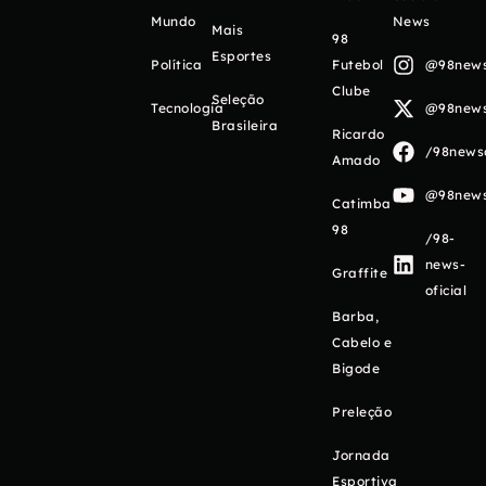
Mundo
News
Mais
98
Esportes
Política
Futebol
@98newso
Clube
Seleção
Tecnologia
@98newso
Brasileira
Ricardo
/98newso
Amado
@98newso
Catimba
98
/98-
news-
Graffite
oficial
Barba,
Cabelo e
Bigode
Preleção
Jornada
Esportiva