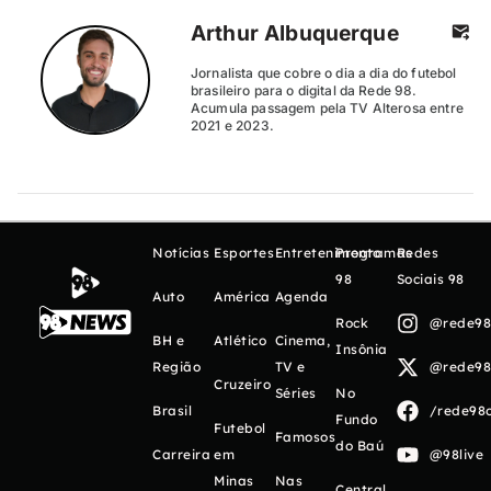
Arthur Albuquerque
Jornalista que cobre o dia a dia do futebol
brasileiro para o digital da Rede 98.
Acumula passagem pela TV Alterosa entre
2021 e 2023.
Notícias
Esportes
Entretenimento
Programas
Redes
98
Sociais 98
Auto
América
Agenda
Rock
@rede98o
BH e
Atlético
Cinema,
Insônia
Região
TV e
@rede98o
Cruzeiro
Séries
No
Brasil
/rede98o
Fundo
Futebol
Famosos
do Baú
Carreira
em
@98live
Minas
Nas
Central