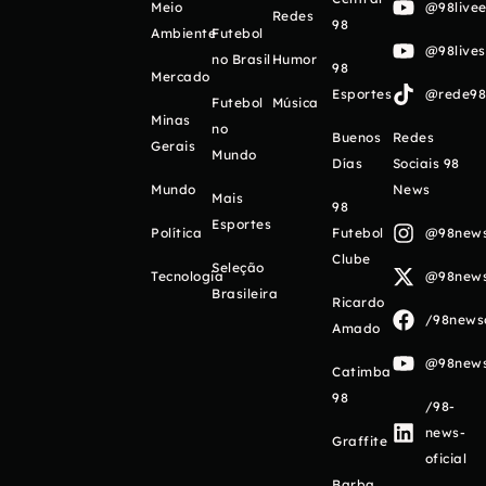
Meio
@98livee
Redes
98
Ambiente
Futebol
@98live
no Brasil
Humor
98
Mercado
Esportes
@rede98o
Futebol
Música
Minas
no
Buenos
Redes
Gerais
Mundo
Días
Sociais 98
Mundo
News
Mais
98
Esportes
Política
Futebol
@98newso
Clube
Seleção
Tecnologia
@98newso
Brasileira
Ricardo
/98newso
Amado
@98newso
Catimba
98
/98-
news-
Graffite
oficial
Barba,