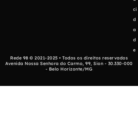
ci
d
a
d
e
Rede 98 © 2021-2025 • Todos os direitos reservados
Avenida Nossa Senhora do Carmo, 99, Sion - 30.330-000
- Belo Horizonte/MG