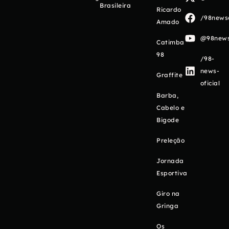
Brasileira
Ricardo
/98newso
Amado
@98newso
Catimba
98
/98-
news-
Graffite
oficial
Barba,
Cabelo e
Bigode
Preleção
Jornada
Esportiva
Giro na
Gringa
Os