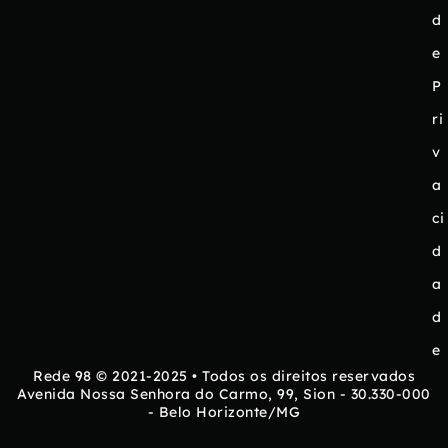
d
e
P
ri
v
a
ci
d
a
d
e
Rede 98 © 2021-2025 • Todos os direitos reservados
Avenida Nossa Senhora do Carmo, 99, Sion - 30.330-000
- Belo Horizonte/MG