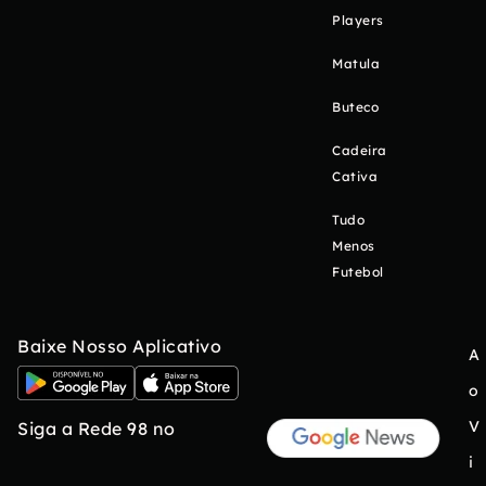
Players
Matula
Buteco
Cadeira
Cativa
Tudo
Menos
Futebol
Baixe Nosso Aplicativo
A
o
V
Siga a Rede 98 no
i