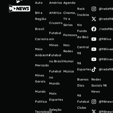
Auto
América
Agenda
Rock
@rede98o
BH e
Atlético
Cinema,
Insônia
Região
TV e
@rede98o
Cruzeiro
Séries
No
Brasil
/rede98o
Fundo
Futebol
Famosos
do Baú
Carreira
em
@98live
Minas
Nas
Central
Meio
@98livee
Redes
98
Ambiente
Futebol
@98live
no Brasil
Humor
98
Mercado
Esportes
@rede98o
Futebol
Música
Minas
no
Buenos
Redes
Gerais
Mundo
Días
Sociais 98
Mundo
News
Mais
98
Esportes
Política
Futebol
@98newso
Clube
Seleção
Tecnologia
@98newso