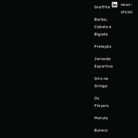
news-
Graffite
oficial
Barba,
Cabelo e
Bigode
Preleção
Jornada
Esportiva
Giro na
Gringa
Os
Players
Matula
Buteco