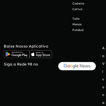
Cadeira
Cativa
Tudo
Menos
Futebol
Baixe Nosso Aplicativo
A
o
V
Siga a Rede 98 no
i
v
o
n
a