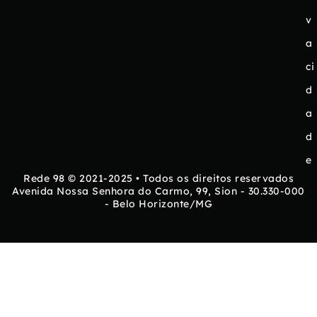
v
a
ci
d
a
d
e
Rede 98 © 2021-2025 • Todos os direitos reservados
Avenida Nossa Senhora do Carmo, 99, Sion - 30.330-000
- Belo Horizonte/MG