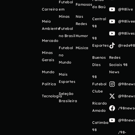
Futebol
Famosos
do Baú
Carreira
em
@98live
Minas
Nas
Central
Meio
@98livee
Redes
98
Ambiente
Futebol
@98live
no Brasil
Humor
98
Mercado
Esportes
@rede98o
Futebol
Música
Minas
no
Buenos
Redes
Gerais
Mundo
Días
Sociais 98
Mundo
News
Mais
98
Esportes
Política
Futebol
@98newso
Clube
Seleção
Tecnologia
@98newso
Brasileira
Ricardo
/98newso
Amado
@98newso
Catimba
98
/98-