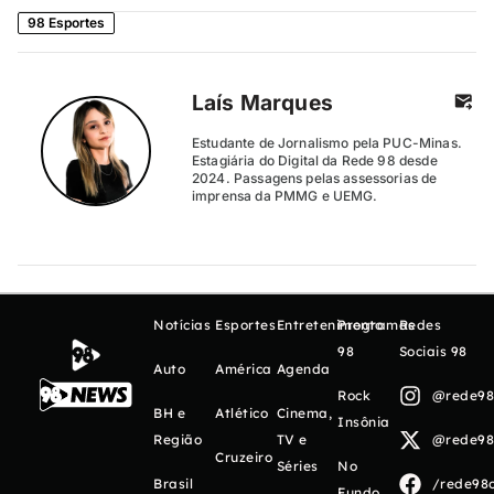
98 Esportes
Laís Marques
Estudante de Jornalismo pela PUC-Minas.
Estagiária do Digital da Rede 98 desde
2024. Passagens pelas assessorias de
imprensa da PMMG e UEMG.
Notícias
Esportes
Entretenimento
Programas
Redes
98
Sociais 98
Auto
América
Agenda
Rock
@rede98o
BH e
Atlético
Cinema,
Insônia
Região
TV e
@rede98o
Cruzeiro
Séries
No
Brasil
/rede98o
Fundo