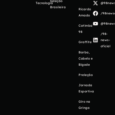
Seleção
Tecnologia
@98newso
Brasileira
Ricardo
/98newso
Amado
@98newso
Catimba
98
/98-
news-
Graffite
oficial
Barba,
Cabelo e
Bigode
Preleção
Jornada
Esportiva
Giro na
Gringa