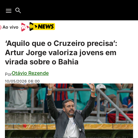
Ao vivo
‘Aquilo que o Cruzeiro precisa’:
Artur Jorge valoriza jovens em
virada sobre o Bahia
Otávio Rezende
Por
10/05/2026
06:00
Treinador afirmou que viu um Cruzeiro "com personalidade"(Foto: Celo Gil /