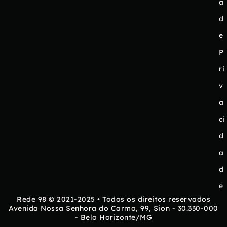
a
d
e
P
ri
v
a
ci
d
a
d
e
Rede 98 © 2021-2025 • Todos os direitos reservados
Avenida Nossa Senhora do Carmo, 99, Sion - 30.330-000
- Belo Horizonte/MG