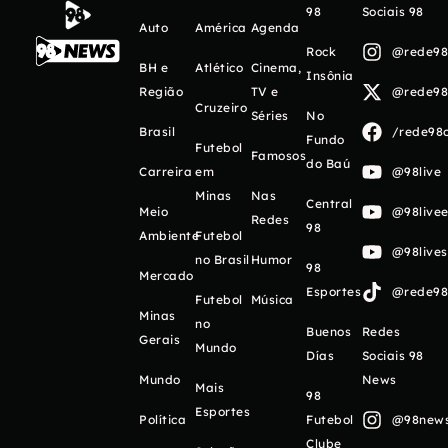
98
Sociais 98
Auto
América
Agenda
Rock
@rede98o
BH e
Atlético
Cinema,
Insônia
Região
TV e
@rede98o
Cruzeiro
Séries
No
Brasil
/rede98o
Fundo
Futebol
Famosos
do Baú
Carreira
em
@98live
Minas
Nas
Central
Meio
@98livee
Redes
98
Ambiente
Futebol
@98live
no Brasil
Humor
98
Mercado
Esportes
@rede98o
Futebol
Música
Minas
no
Buenos
Redes
Gerais
Mundo
Días
Sociais 98
Mundo
News
Mais
98
Esportes
Política
Futebol
@98newso
Clube