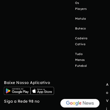
Os
Players
Matula
Buteco
Cadeira
Cativa
Tudo
Menos
Futebol
Baixe Nosso Aplicativo
A
o
V
Siga a Rede 98 no
i