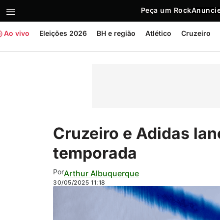
Peça um Rock
Anuncie
Ao vivo
Eleições 2026
BH e região
Atlético
Cruzeiro
Cruzeiro e Adidas lan
temporada
Por
Arthur Albuquerque
30/05/2025
11:18