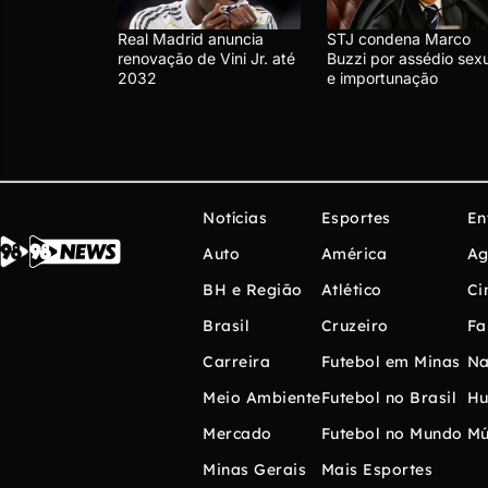
Real Madrid anuncia
STJ condena Marco
renovação de Vini Jr. até
Buzzi por assédio sex
2032
e importunação
Notícias
Esportes
En
Auto
América
Ag
BH e Região
Atlético
Ci
Brasil
Cruzeiro
Fa
Carreira
Futebol em Minas
Na
Meio Ambiente
Futebol no Brasil
H
Mercado
Futebol no Mundo
Mú
Minas Gerais
Mais Esportes