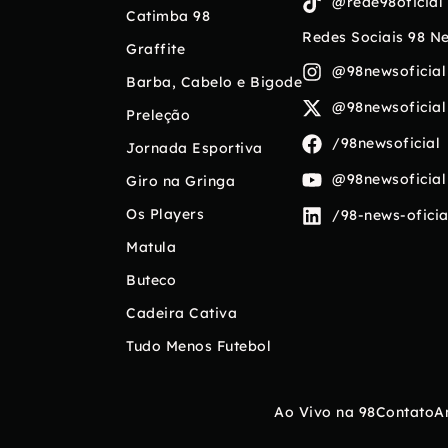
@rede98oficial
Catimba 98
Redes Sociais 98 N
Graffite
@98newsoficial
Barba, Cabelo e Bigode
@98newsoficial
Preleção
/98newsoficial
Jornada Esportiva
@98newsoficial
Giro na Gringa
Os Players
/98-news-oficia
Matula
Buteco
Cadeira Cativa
Tudo Menos Futebol
Ao Vivo na 98
Contato
A