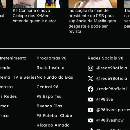
Kit Connor é o novo
Indicação da mãe de
Táx
ual
Ciclope dos X-Men;
presidente do PSB para
na 
entenda quem é o ator
suplência de Marília gera
se
desgaste e pode ser
pa
revista
tretenimento
Programas 98
Redes Sociais 98
enda
Rock Insônia
@rede98oficial
nema, TV e Séries
No Fundo do Baú
@rede98oficial
mosos
Central 98
/rede98oficial
s Redes
98 Esportes
@98live
umor
Buenos Días
@98liveesporte
sica
98 Futebol Clube
@98liveshow
Ricardo Amado