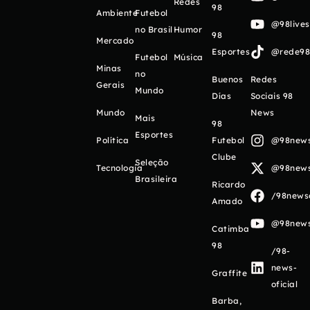
Redes
98
Ambiente
Futebol
@98live
no Brasil
Humor
98
Mercado
Esportes
@rede98o
Futebol
Música
Minas
no
Buenos
Redes
Gerais
Mundo
Días
Sociais 98
Mundo
News
Mais
98
Esportes
Política
Futebol
@98newso
Clube
Seleção
Tecnologia
@98newso
Brasileira
Ricardo
/98newso
Amado
@98newso
Catimba
98
/98-
news-
Graffite
oficial
Barba,