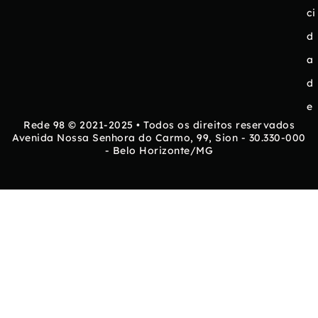
ci
d
a
d
e
Rede 98 © 2021-2025 • Todos os direitos reservados
Avenida Nossa Senhora do Carmo, 99, Sion - 30.330-000
- Belo Horizonte/MG