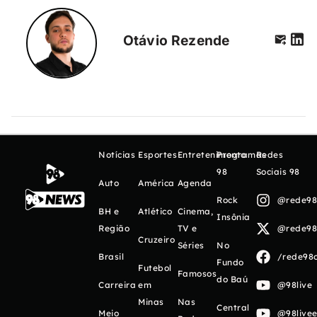
Otávio Rezende
Notícias
Esportes
Entretenimento
Programas
Redes
98
Sociais 98
Auto
América
Agenda
Rock
@rede98o
BH e
Atlético
Cinema,
Insônia
Região
TV e
@rede98o
Cruzeiro
Séries
No
Brasil
/rede98o
Fundo
Futebol
Famosos
do Baú
Carreira
em
@98live
Minas
Nas
Central
Meio
@98livee