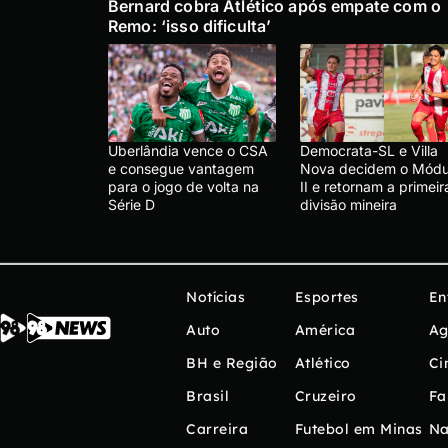
Bernard cobra Atlético após empate com o
Remo: ‘isso dificulta’
Uberlândia vence o CSA
Democrata-SL e Villa
e consegue vantagem
Nova decidem o Módu
para o jogo de volta na
II e retornam a primeir
Série D
divisão mineira
Notícias
Esportes
En
Auto
América
Ag
BH e Região
Atlético
Ci
Brasil
Cruzeiro
Fa
Carreira
Futebol em Minas
Na