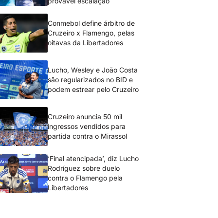
provável escalação
Conmebol define árbitro de
Cruzeiro x Flamengo, pelas
oitavas da Libertadores
Lucho, Wesley e João Costa
são regularizados no BID e
podem estrear pelo Cruzeiro
Cruzeiro anuncia 50 mil
ingressos vendidos para
partida contra o Mirassol
‘Final atencipada’, diz Lucho
Rodríguez sobre duelo
contra o Flamengo pela
Libertadores