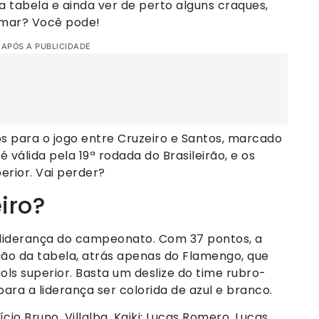
 tabela e ainda ver de perto alguns craques,
ymar? Você pode!
 APÓS A PUBLICIDADE
os para o jogo entre Cruzeiro e Santos, marcado
é válida pela 19ª rodada do Brasileirão, e os
erior. Vai perder?
iro?
 liderança do campeonato. Com 37 pontos, a
ão da tabela, atrás apenas do Flamengo, que
s superior. Basta um deslize do time rubro-
para a liderança ser colorida de azul e branco.
cio Bruno, Villalba, Kaiki; Lucas Romero, Lucas