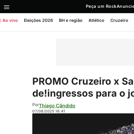
Peça um Rock
Anuncie
Ao vivo
Eleições 2026
BH e região
Atlético
Cruzeiro
PROMO Cruzeiro x San
de!ingressos para o 
Por
Thiago Cândido
07/08/2025
16:41