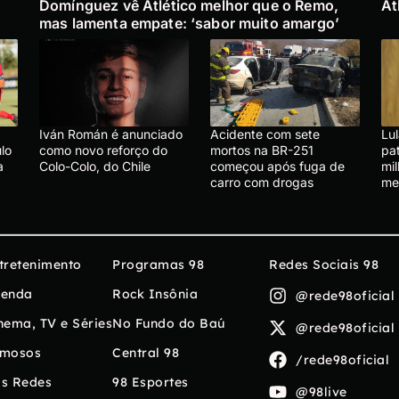
Domínguez vê Atlético melhor que o Remo,
At
mas lamenta empate: ‘sabor muito amargo’
Iván Román é anunciado
Acidente com sete
Lu
lo
como novo reforço do
mortos na BR-251
pa
a
Colo-Colo, do Chile
começou após fuga de
mi
carro com drogas
me
tretenimento
Programas 98
Redes Sociais 98
enda
Rock Insônia
@rede98oficial
nema, TV e Séries
No Fundo do Baú
@rede98oficial
mosos
Central 98
/rede98oficial
s Redes
98 Esportes
@98live