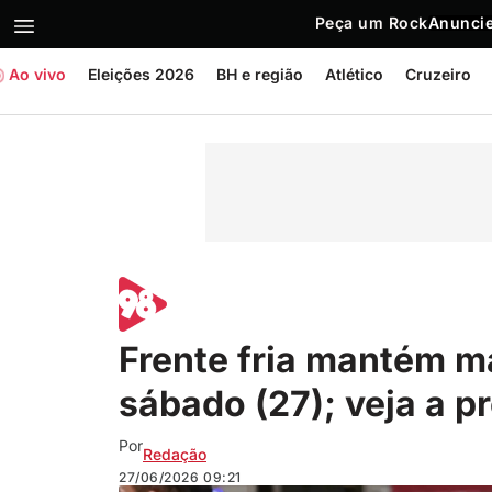
Peça um Rock
Anuncie
Ao vivo
Eleições 2026
BH e região
Atlético
Cruzeiro
Frente fria mantém m
sábado (27); veja a p
Por
Redação
27/06/2026
09:21