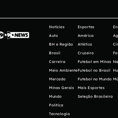
Notícias
Esportes
En
Auto
América
Ag
BH e Região
Atlético
Ci
Brasil
Cruzeiro
Fa
Carreira
Futebol em Minas
Na
Meio Ambiente
Futebol no Brasil
H
Mercado
Futebol no Mundo
Mú
Minas Gerais
Mais Esportes
Mundo
Seleção Brasileira
Política
Tecnologia