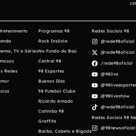
ca
tretenimento
Programas 98
Redes Sociais 98
enda
Rock Insônia
@rede98oficial
nema, TV e Séries
No Fundo do Baú
@rede98oficial
mosos
Central 98
/rede98oficial
s Redes
98 Esportes
@98live
umor
Buenos Días
@98liveesporte
sica
98 Futebol Clube
@98liveshow
Ricardo Amado
@rede98oficial
Catimba 98
Redes Sociais 98 N
Graffite
@98newsoficial
Barba, Cabelo e Bigode