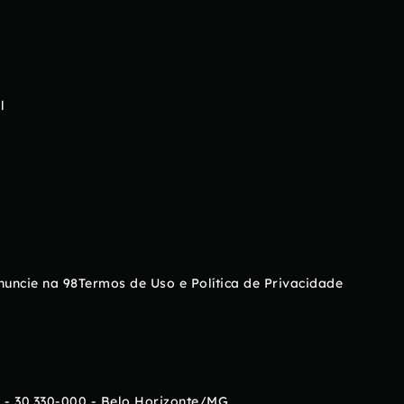
l
nuncie na 98
Termos de Uso e Política de Privacidade
 - 30.330-000 - Belo Horizonte/MG