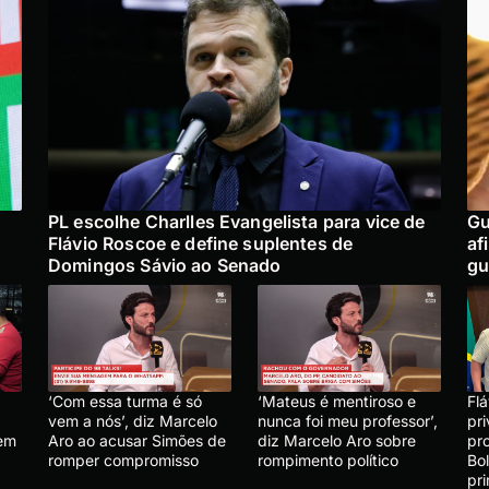
PL escolhe Charlles Evangelista para vice de
Gu
Flávio Roscoe e define suplentes de
af
Domingos Sávio ao Senado
gu
‘Com essa turma é só
‘Mateus é mentiroso e
Fl
vem a nós’, diz Marcelo
nunca foi meu professor’,
pr
 em
Aro ao acusar Simões de
diz Marcelo Aro sobre
pr
romper compromisso
rompimento político
Bol
pr