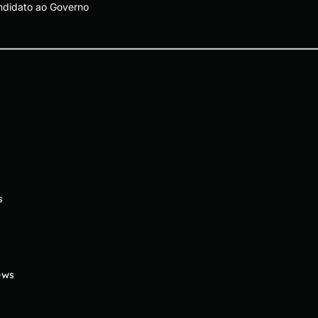
ndidato ao Governo
s
ews