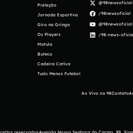
@98newsoficial
Preleção
/98newsoficial
Jornada Esportiva
@98newsoficial
Giro na Gringa
Os Players
/98-news-oficia
Matula
Buteco
Cadeira Cativa
Tudo Menos Futebol
Ao Vivo na 98
Contato
A
ireitos reservados
Avenida Nossa Senhora do Carmo, 99, Sion