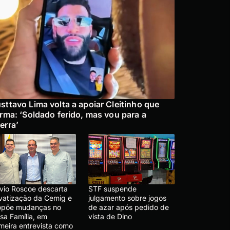
sttavo Lima volta a apoiar Cleitinho que
irma: ‘Soldado ferido, mas vou para a
erra’
ávio Roscoe descarta
STF suspende
ivatização da Cemig e
julgamento sobre jogos
opõe mudanças no
de azar após pedido de
sa Família, em
vista de Dino
imeira entrevista como