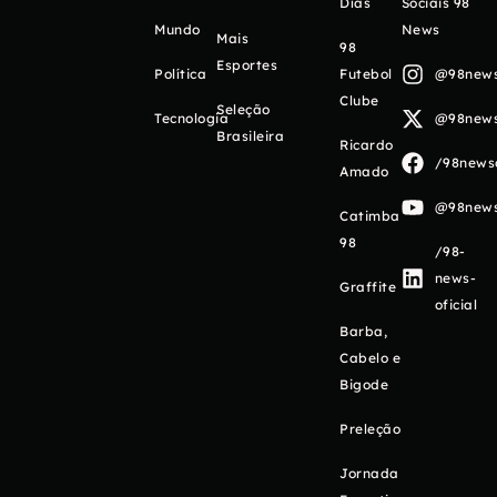
Días
Sociais 98
Mundo
News
Mais
98
Esportes
Política
Futebol
@98newso
Clube
Seleção
Tecnologia
@98newso
Brasileira
Ricardo
/98newso
Amado
@98newso
Catimba
98
/98-
news-
Graffite
oficial
Barba,
Cabelo e
Bigode
Preleção
Jornada