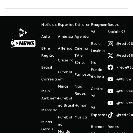
Notícias
Esportes
Entretenimento
Programas
Redes
98
Sociais 98
Auto
América
Agenda
Rock
@rede98o
BH e
Atlético
Cinema,
Insônia
Região
TV e
@rede98o
Cruzeiro
Séries
No
Brasil
/rede98o
Fundo
Futebol
Famosos
do Baú
Carreira
em
@98live
Minas
Nas
Central
Meio
@98livee
Redes
98
Ambiente
Futebol
@98live
no Brasil
Humor
98
Mercado
Esportes
@rede98o
Futebol
Música
Minas
no
Buenos
Redes
Gerais
Mundo