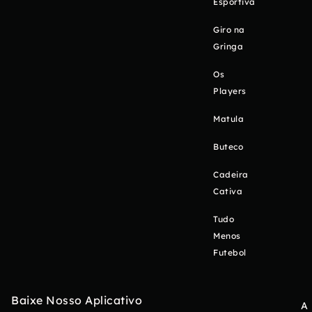
Esportiva
Giro na
Gringa
Os
Players
Matula
Buteco
Cadeira
Cativa
Tudo
Menos
Futebol
Baixe Nosso Aplicativo
A