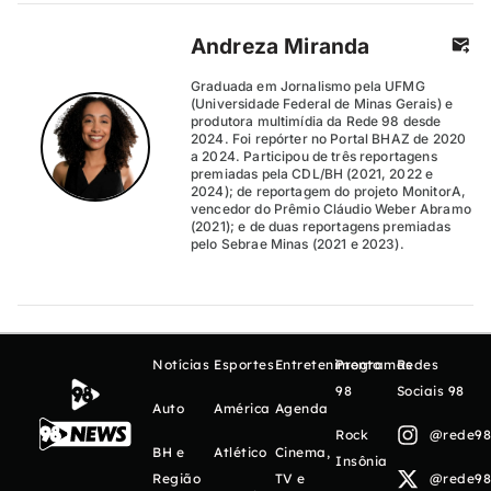
Andreza Miranda
Graduada em Jornalismo pela UFMG
(Universidade Federal de Minas Gerais) e
produtora multimídia da Rede 98 desde
2024. Foi repórter no Portal BHAZ de 2020
a 2024. Participou de três reportagens
premiadas pela CDL/BH (2021, 2022 e
2024); de reportagem do projeto MonitorA,
vencedor do Prêmio Cláudio Weber Abramo
(2021); e de duas reportagens premiadas
pelo Sebrae Minas (2021 e 2023).
Notícias
Esportes
Entretenimento
Programas
Redes
98
Sociais 98
Auto
América
Agenda
Rock
@rede98o
BH e
Atlético
Cinema,
Insônia
Região
TV e
@rede98o