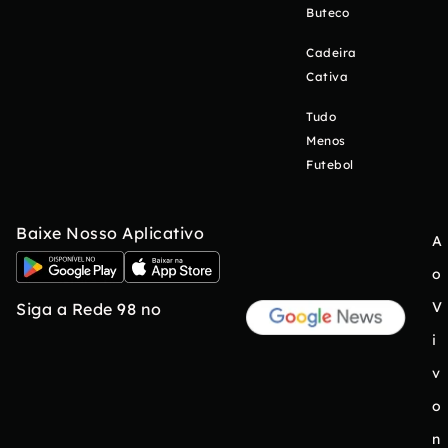
Buteco
Cadeira
Cativa
Tudo
Menos
Futebol
Baixe Nosso Aplicativo
A
o
V
Siga a Rede 98 no
i
v
o
n