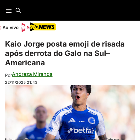
Ao vivo
Kaio Jorge posta emoji de risada
após derrota do Galo na Sul–
Americana
Andreza Miranda
Por
22/11/2025
21:43
Kaio Jorge postou emoji e torcedores associam à derrota do Galo para o