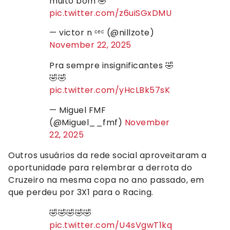
muito bom 🤣
pic.twitter.com/z6uiSGxDMU
— victor n ᶜᵉᶜ (@nillzote)
November 22, 2025
Pra sempre insignificantes 🤣
🤣🤣
pic.twitter.com/yHcLBk57sK
— Miguel FMF
(@Miguel__fmf)
November
22, 2025
Outros usuários da rede social aproveitaram a
oportunidade para relembrar a derrota do
Cruzeiro na mesma copa no ano passado, em
que perdeu por 3X1 para o Racing.
🤣🤣🤣🤣🤣
pic.twitter.com/U4sVgwT1kq