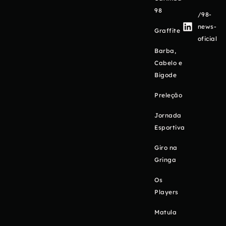
98
/98-
news-
Graffite
oficial
Barba,
Cabelo e
Bigode
Preleção
Jornada
Esportiva
Giro na
Gringa
Os
Players
Matula