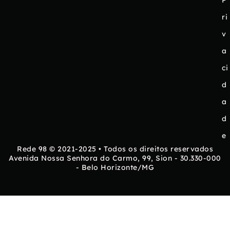
ri
v
a
ci
d
a
d
e
Rede 98 © 2021-2025 • Todos os direitos reservados
Avenida Nossa Senhora do Carmo, 99, Sion - 30.330-000
- Belo Horizonte/MG