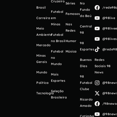
Cruzeiro
Séries
No
Brasil
/rede98o
Fundo
Futebol
Famosos
do Baú
Carreira
em
@98live
Minas
Nas
Central
Meio
@98livee
Redes
98
Ambiente
Futebol
@98live
no Brasil
Humor
98
Mercado
Esportes
@rede98o
Futebol
Música
Minas
no
Buenos
Redes
Gerais
Mundo
Días
Sociais 98
Mundo
News
Mais
98
Esportes
Política
Futebol
@98newso
Clube
Seleção
Tecnologia
@98newso
Brasileira
Ricardo
/98newso
Amado
@98newso
Catimba