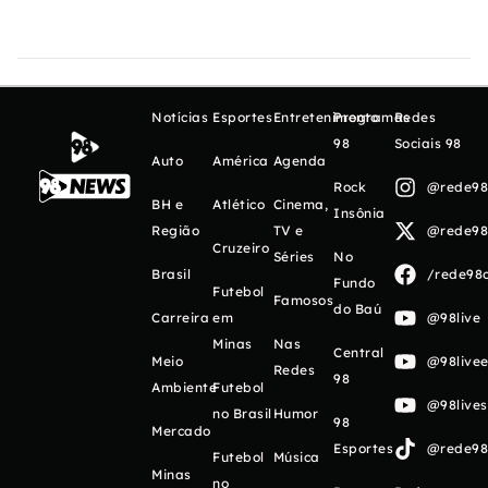
Notícias
Esportes
Entretenimento
Programas
Redes
98
Sociais 98
Auto
América
Agenda
Rock
@rede98o
BH e
Atlético
Cinema,
Insônia
Região
TV e
@rede98o
Cruzeiro
Séries
No
Brasil
/rede98o
Fundo
Futebol
Famosos
do Baú
Carreira
em
@98live
Minas
Nas
Central
Meio
@98livee
Redes
98
Ambiente
Futebol
@98live
no Brasil
Humor
98
Mercado
Esportes
@rede98o
Futebol
Música
Minas
no