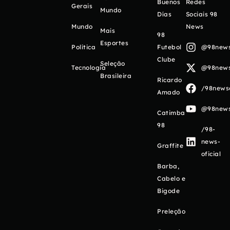
Buenos
Redes
Gerais
Mundo
Días
Sociais 98
Mundo
News
Mais
98
Esportes
Política
Futebol
@98newso
Clube
Seleção
Tecnologia
@98newso
Brasileira
Ricardo
/98newso
Amado
@98newso
Catimba
98
/98-
news-
Graffite
oficial
Barba,
Cabelo e
Bigode
Preleção