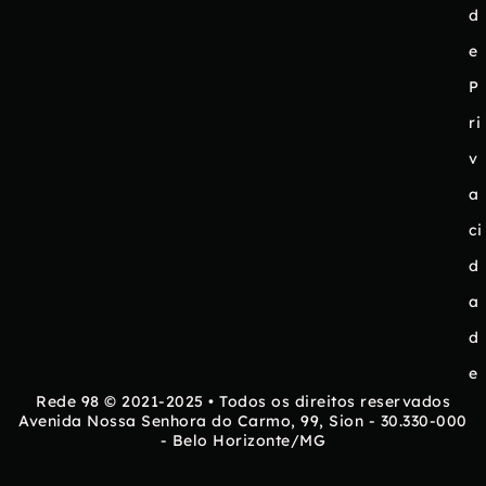
d
e
P
ri
v
a
ci
d
a
d
e
Rede 98 © 2021-2025 • Todos os direitos reservados
Avenida Nossa Senhora do Carmo, 99, Sion - 30.330-000
- Belo Horizonte/MG