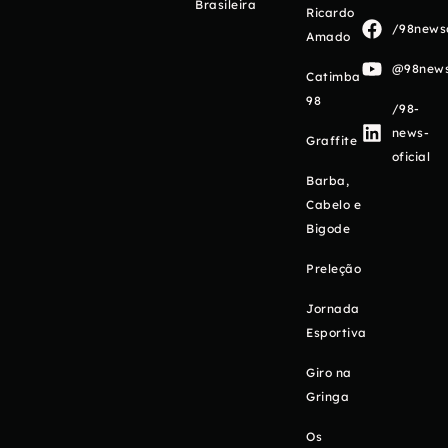
Brasileira
Ricardo
/98newso
Amado
@98newso
Catimba
98
/98-
news-
Graffite
oficial
Barba,
Cabelo e
Bigode
Preleção
Jornada
Esportiva
Giro na
Gringa
Os