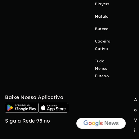
Players
Matula
Buteco
Cadeira
Cativa
Tudo
Menos
Futebol
Baixe Nosso Aplicativo
A
o
V
Siga a Rede 98 no
i