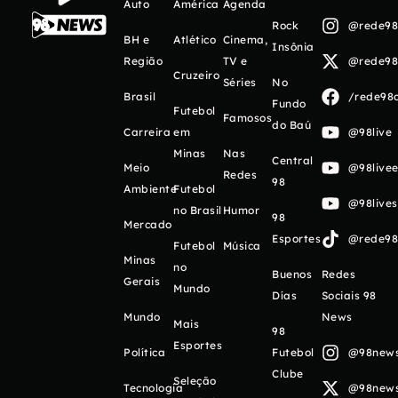
Auto
América
Agenda
Rock
@rede98o
BH e
Atlético
Cinema,
Insônia
Região
TV e
@rede98o
Cruzeiro
Séries
No
Brasil
/rede98o
Fundo
Futebol
Famosos
do Baú
Carreira
em
@98live
Minas
Nas
Central
Meio
@98livee
Redes
98
Ambiente
Futebol
@98live
no Brasil
Humor
98
Mercado
Esportes
@rede98o
Futebol
Música
Minas
no
Buenos
Redes
Gerais
Mundo
Días
Sociais 98
Mundo
News
Mais
98
Esportes
Política
Futebol
@98newso
Clube
Seleção
Tecnologia
@98newso