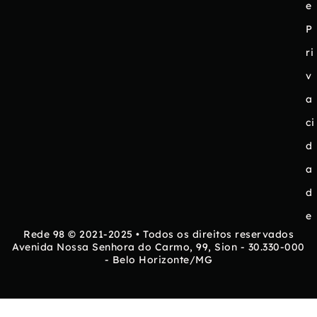
e
P
ri
v
a
ci
d
a
d
e
Rede 98 © 2021-2025 • Todos os direitos reservados
Avenida Nossa Senhora do Carmo, 99, Sion - 30.330-000
- Belo Horizonte/MG