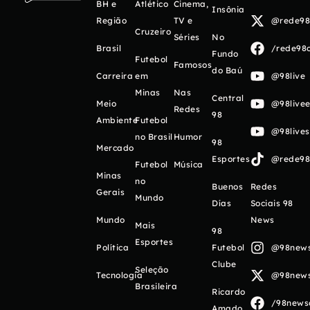
BH e
Atlético
Cinema,
Insônia
Região
TV e
@rede98o
Cruzeiro
Séries
No
Brasil
/rede98o
Fundo
Futebol
Famosos
do Baú
Carreira
em
@98live
Minas
Nas
Central
Meio
@98livee
Redes
98
Ambiente
Futebol
@98live
no Brasil
Humor
98
Mercado
Esportes
@rede98o
Futebol
Música
Minas
no
Buenos
Redes
Gerais
Mundo
Días
Sociais 98
Mundo
News
Mais
98
Esportes
Política
Futebol
@98newso
Clube
Seleção
Tecnologia
@98newso
Brasileira
Ricardo
/98newso
Amado