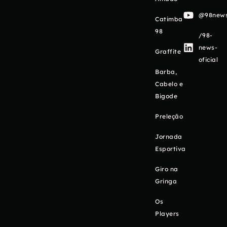
@98newso
Catimba
98
/98-
news-
Graffite
oficial
Barba,
Cabelo e
Bigode
Preleção
Jornada
Esportiva
Giro na
Gringa
Os
Players