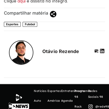
Clique
aqui
e assista na íntegra.
Compartilhar matéria
Esportes
Futebol
Otávio Rezende
Notícias
Esportes
Entretenimento
Programas
Redes
98
Sociais 98
Auto
América
Agenda
Rock
@rede98o