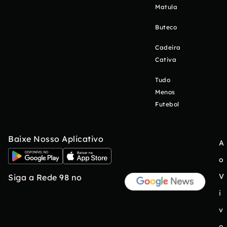
Matula
Buteco
Cadeira
Cativa
Tudo
Menos
Futebol
Baixe Nosso Aplicativo
A
o
V
Siga a Rede 98 no
i
v
o